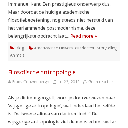
Immanuel Kant. Een prestigieus onderwerp dus.
Maar doordat de huidige academische
filosofiebeoefening, nog steeds niet hersteld van
het verlammende postmodernisme, deze
belangrijkste opdracht laat…
Read more »
Blog
Amerikaanse Universiteitsdocent
,
Storytelling
Animals
Filosofische antropologie
op
Frans Couwenbergh
juli 22, 2019
Geen reacties
Filosof
antropo
Als je dit item googelt, word je doorverwezen naar
‘wijsgerige antropologie’, wat inderdaad hetzelfde
is. De tweede alinea van dat item luidt:” De
wijsgerige antropologie ziet de mens echter wel als