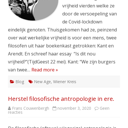
vrijheid vierden welke ze
door de versoepeling van
de Covid-lockdown
eindelijk genoten. Thuisgekomen had ze, peinzend
over wat werkelijke vrijheid is voor een mens, twee
filosofen uit haar boekenkast getrokken: Kant en
Arendt. En schreef haar essay “Is dit nou
vrijheid?”(TijdGeest 22 mei). Kant: “We zijn burgers
van twee…
Read more »
Blog
New Age
,
Wiener Kreis
Herstel filosofische antropologie in ere.
Frans Couwenbergh
november 3, 2020
Geen
op
reacties
Herstel
filosofische
antropologie
in