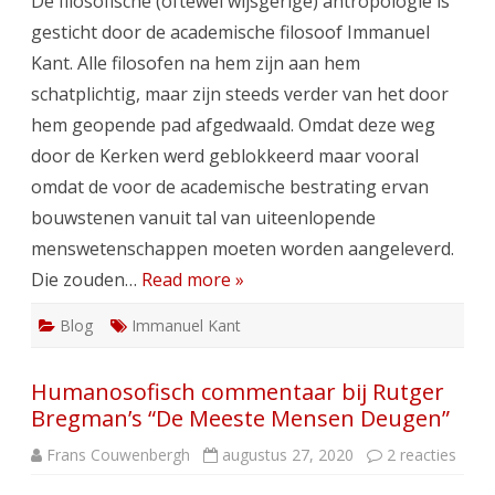
De filosofische (oftewel wijsgerige) antropologie is
ere.
gesticht door de academische filosoof Immanuel
Kant. Alle filosofen na hem zijn aan hem
schatplichtig, maar zijn steeds verder van het door
hem geopende pad afgedwaald. Omdat deze weg
door de Kerken werd geblokkeerd maar vooral
omdat de voor de academische bestrating ervan
bouwstenen vanuit tal van uiteenlopende
menswetenschappen moeten worden aangeleverd.
Die zouden…
Read more »
Blog
Immanuel Kant
Humanosofisch commentaar bij Rutger
Bregman’s “De Meeste Mensen Deugen”
op
Frans Couwenbergh
augustus 27, 2020
2 reacties
Huma
comm