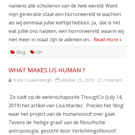
UN
namens alle scholieren van de hele wereld. Want
opnieuw
mijn generatie staat een horrorwereld te wachten
als wij eenmaal jullie leeftijd hebben. Ja, dat is het
wat jullie ons nalaten, een horrorwereld, waarin wij
niet meer in staat zijn te ademen en…
Read more »
Blog
UN
WHAT MAKES US HUMAN ?
op
Frans Couwenbergh
oktober 25, 2019
2 reacties
WHAT
MAKE
US
Zo luidt op de wetenschapssite ThougtCo (July 14,
HUMA
?
2019) het artikel van Lisa Marder. Precies het ‘ding’
waar het project van de humanosoof over gaat.
Tevens de ‘heilige graal’ van de filosofische
antropologie, gesticht door Verlichtingsfilosoof