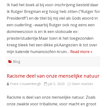
bij
Ik had het boek al bij voor-inschrijving besteld daar
Rutge
Breg
ik Rutger Bregman erg hoog heb zitten (“Rutger for
“De
Mees
President!!”) en de titel bij mij viel als Gods woord in
Mens
Deug
een ouderling –waarbij Rutger ook nog eens een
domineeszoon is en ik een stokoude ex-
priesterstudentje.Maar toen ik het toegezonden
kreeg bleek het een dikke pil.Aangezien ik tot over
mijn kalende humanosofen-kruin…
Read more »
Blog
Racisme deel van onze menselijke natuur
op
Frans Couwenbergh
juli 5, 2020
Geen reacties
Racisme
deel
van
Racisme is deel van onze menselijke natuur. Zoals
onze
menselij
onze zwakte voor tribalisme, voor macht en groot
natuur