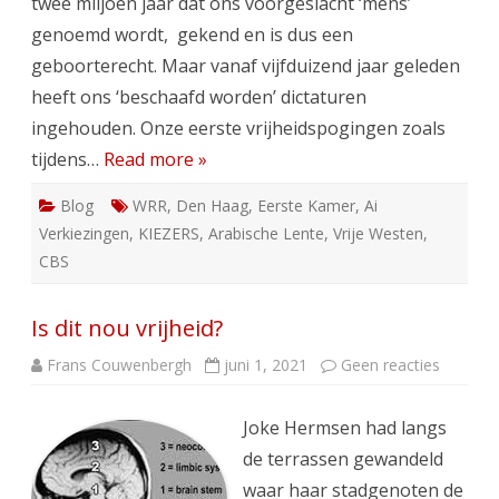
twee miljoen jaar dat ons voorgeslacht ‘mens’
genoemd wordt, gekend en is dus een
geboorterecht. Maar vanaf vijfduizend jaar geleden
heeft ons ‘beschaafd worden’ dictaturen
ingehouden. Onze eerste vrijheidspogingen zoals
tijdens…
Read more »
Blog
WRR
,
Den Haag
,
Eerste Kamer
,
Ai
Verkiezingen
,
KIEZERS
,
Arabische Lente
,
Vrije Westen
,
CBS
Is dit nou vrijheid?
op
Frans Couwenbergh
juni 1, 2021
Geen reacties
Is
dit
nou
Joke Hermsen had langs
vrijheid?
de terrassen gewandeld
waar haar stadgenoten de