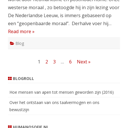
westerse moraal , zo betoogde hij in zijn lezing voor
De Nederlandse Leeuw, is immers gebaseerd op
een “geopenbaarde moraal”. Derhalve voer hij…
Read more »
Blog
Berichten
1
2
3
…
6
Next »
paginering
BLOGROLL
Hoe mensen van apen tot mensen geworden zijn (2016)
Over het ontstaan van ons taalvermogen en ons
bewustzijn
HUMANOSOFIE.NL