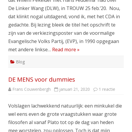
dat Willem Pekelder met Hans Feddema had over
De Linker Wang (DLW), in TROUW 25 feb.’20. Nou,
dat klinkt nogal uitdagend, vond ik, met het CDA in
gedachte. Bij lezing bleek de titel het opschrift te
zijn van de verkiezingsposter van de voormalige
Evangelische Volks Partij, (EVP), in 1990 opgegaan
met andere linkse…
Read more »
Blog
DE MENS voor dummies
op
Frans Couwenbergh
januari 21, 2020
1 reactie
DE
MENS
voor
Volslagen lachwekkend natuurlijk: een minkukel die
dummie
wel eens even de grote vraagstukken waar grote
filosofen al vanaf Plato tot op de dag van heden
mee worstelen, zou oplossen. Toch is dat mijn