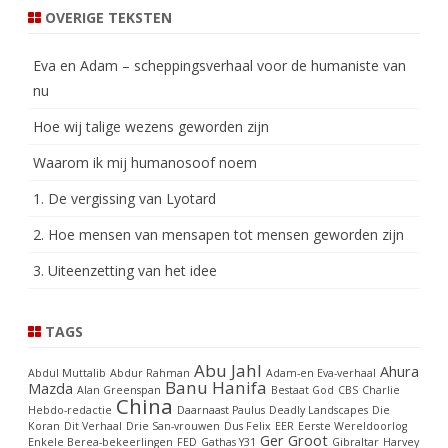
OVERIGE TEKSTEN
Eva en Adam – scheppingsverhaal voor de humaniste van
nu
Hoe wij talige wezens geworden zijn
Waarom ik mij humanosoof noem
1. De vergissing van Lyotard
2. Hoe mensen van mensapen tot mensen geworden zijn
3. Uiteenzetting van het idee
TAGS
Abu Jahl
Ahura
Abdul Muttalib
Abdur Rahman
Adam-en Eva-verhaal
Banu Hanifa
Mazda
Alan Greenspan
Bestaat God
CBS
Charlie
China
Hebdo-redactie
Daarnaast Paulus
Deadly Landscapes
Die
Koran
Dit Verhaal
Drie San-vrouwen
Dus Felix
EER
Eerste Wereldoorlog
Ger Groot
Enkele Berea-bekeerlingen
FED
Gathas Y31
Gibraltar
Harvey