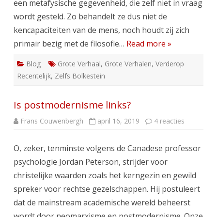
een metafysische gegevenheid, die zelf niet in vraag
wordt gesteld. Zo behandelt ze dus niet de
kencapaciteiten van de mens, noch houdt zij zich
primair bezig met de filosofie…
Read more »
Blog
Grote Verhaal
,
Grote Verhalen
,
Verderop
Recentelijk
,
Zelfs Bolkestein
Is postmodernisme links?
op
Frans Couwenbergh
april 16, 2019
4 reacties
Is
postmode
links?
O, zeker, tenminste volgens de Canadese professor
psychologie Jordan Peterson, strijder voor
christelijke waarden zoals het kerngezin en gewild
spreker voor rechtse gezelschappen. Hij postuleert
dat de mainstream academische wereld beheerst
wordt door neomarxisme en postmodernisme. Onze