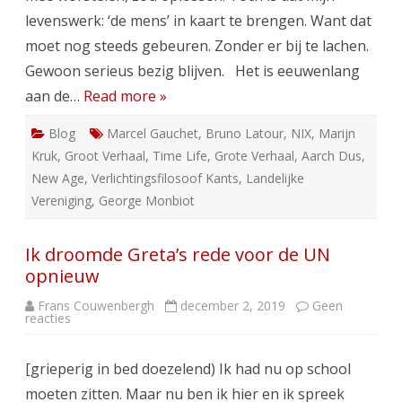
levenswerk: ‘de mens’ in kaart te brengen. Want dat
moet nog steeds gebeuren. Zonder er bij te lachen.
Gewoon serieus bezig blijven. Het is eeuwenlang
aan de…
Read more »
Blog
Marcel Gauchet
,
Bruno Latour
,
NIX
,
Marijn
Kruk
,
Groot Verhaal
,
Time Life
,
Grote Verhaal
,
Aarch Dus
,
New Age
,
Verlichtingsfilosoof Kants
,
Landelijke
Vereniging
,
George Monbiot
Ik droomde Greta’s rede voor de UN
opnieuw
Frans Couwenbergh
december 2, 2019
Geen
op
reacties
Ik
droomde
Greta’s
[grieperig in bed doezelend) Ik had nu op school
rede
voor
moeten zitten. Maar nu ben ik hier en ik spreek
de