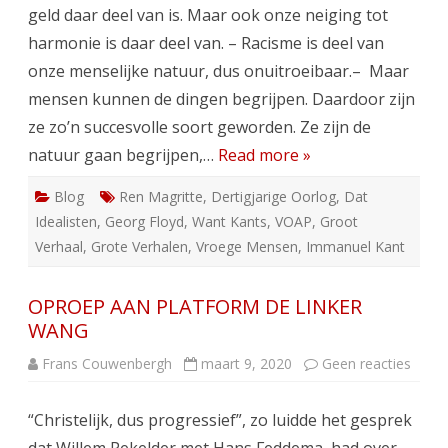
geld daar deel van is. Maar ook onze neiging tot
harmonie is daar deel van. – Racisme is deel van
onze menselijke natuur, dus onuitroeibaar.– Maar
mensen kunnen de dingen begrijpen. Daardoor zijn
ze zo’n succesvolle soort geworden. Ze zijn de
natuur gaan begrijpen,…
Read more »
Blog
Ren Magritte
,
Dertigjarige Oorlog
,
Dat
Idealisten
,
Georg Floyd
,
Want Kants
,
VOAP
,
Groot
Verhaal
,
Grote Verhalen
,
Vroege Mensen
,
Immanuel Kant
OPROEP AAN PLATFORM DE LINKER
WANG
op
Frans Couwenbergh
maart 9, 2020
Geen reacties
OPRO
AAN
PLAT
“Christelijk, dus progressief”, zo luidde het gesprek
DE
LINK
WAN