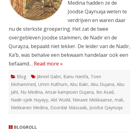
Medina hadden ze de
Joodse Qaynuqa weten te
verdrijven en waren daar
nu de sterkste groepering. Het zat de twee
overgebleven Joodse stammen, de Nadir en de
Qurayza, bepaald niet lekker. De leider van de Nadir,
Ka’b, was behalve een bekwaam handelaar ook een
befaamd…
Read more »
Blog
Jibreel Gabri
,
Banu Hanifa
,
Toen
Mohammed
,
Umm Kulthum
,
Abu Bakr
,
Abu Dujana
,
Abu
Jahl
,
Nu Medina
,
Ansar-kampioen Dujana
,
Ibn Asad
,
Nadir-sjeik Huyayy
,
Abt Wudd
,
Nieuwe Mekkaanse
,
mali
,
Mekkanen Medina
,
Doordat Massaab
,
Joodse Qaynuqa
BLOGROLL