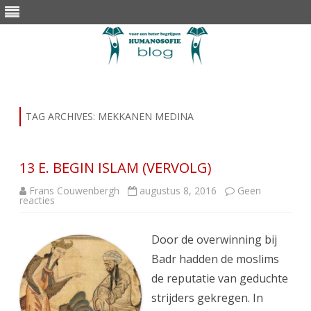
Skip
to
content
TAG ARCHIVES:
MEKKANEN MEDINA
13 E. BEGIN ISLAM (VERVOLG)
Frans Couwenbergh
augustus 8, 2016
Geen
op
reacties
13
E.
BEGIN
ISLAM
Door de overwinning bij
(VERVOLG)
Badr hadden de moslims
de reputatie van geduchte
strijders gekregen. In