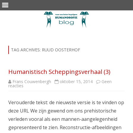
Skip
to
content
TAG ARCHIVES:
RUUD OOSTERHOF
Humanistisch Scheppingsverhaal (3)
Frans Couwenbergh
oktober 15, 2014
Geen
op
reacties
Humanistisch
Scheppingsverhaal
(3)
Verouderde tekst: de nieuwste versie is te vinden op
deze URL We zijn gewend om ons prehistorische
verleden vooral als een mannen-aangelegenheid
gepresenteerd te zien. Reconstructie-afbeeldingen