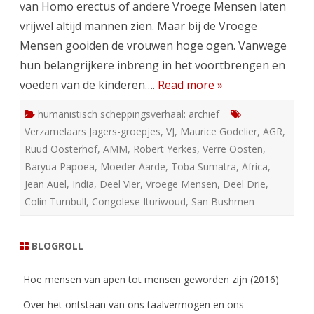
van Homo erectus of andere Vroege Mensen laten
vrijwel altijd mannen zien. Maar bij de Vroege
Mensen gooiden de vrouwen hoge ogen. Vanwege
hun belangrijkere inbreng in het voortbrengen en
voeden van de kinderen….
Read more »
humanistisch scheppingsverhaal: archief
Verzamelaars Jagers-groepjes
,
VJ
,
Maurice Godelier
,
AGR
,
Ruud Oosterhof
,
AMM
,
Robert Yerkes
,
Verre Oosten
,
Baryua Papoea
,
Moeder Aarde
,
Toba Sumatra
,
Africa
,
Jean Auel
,
India
,
Deel Vier
,
Vroege Mensen
,
Deel Drie
,
Colin Turnbull
,
Congolese Ituriwoud
,
San Bushmen
BLOGROLL
Hoe mensen van apen tot mensen geworden zijn (2016)
Over het ontstaan van ons taalvermogen en ons