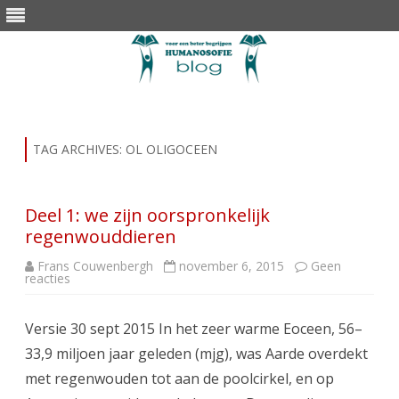
Skip
to
content
TAG ARCHIVES:
OL OLIGOCEEN
Deel 1: we zijn oorspronkelijk
regenwouddieren
Frans Couwenbergh
november 6, 2015
Geen
op
reacties
Deel
1:
we
Versie 30 sept 2015 In het zeer warme Eoceen, 56–
zijn
oorspronkelijk
33,9 miljoen jaar geleden (mjg), was Aarde overdekt
regenwouddieren
met regenwouden tot aan de poolcirkel, en op