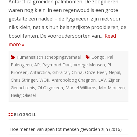
Antarctica groeiden palmbomen. De zoogdieren
waren nog klein: in een regenwoud is een grote
gestalte een nadeel – de Pygmeeën zijn niet voor
niks klein, net als hun belangrijkste prooidieren, de
bosolifanten. De vooroudersoorten van…
Read
more »
Humanistisch scheppingsverhaal
Congo
,
Pal
Paleogeen
,
AP
,
Raymond Dart
,
Vroege Mensen
,
Pl
Plioceen
,
Antarctica
,
Gibraltar
,
China
,
Onze Heer
,
Nepal
,
Chris Stringer
,
WOII
,
Antropoloog Chagnon
,
LAV
,
Zijner
Gedachtenis
,
Ol Oligoceen
,
Marcel Williams
,
Mio Mioceen
,
Heilig Oliesel
BLOGROLL
Hoe mensen van apen tot mensen geworden zijn (2016)