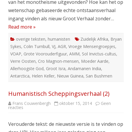
van het monotheïsme uitgevonden? Hoe kan het op
wetenschap gebaseerde echte ontstaansverhaal
ingang vinden als nieuw Groot Verhaal zonder…
Read more »
overige teksten
,
humanisten
Zuidelijk Afrika
,
Bryan
Sykes
,
Colin Turnbull
,
VJ
,
AGR
,
Vroege Mensengroepjes
,
VOAP
,
Grote Voorouderfiguur
,
AMM
,
Sol Invictus-cultus
,
Verre Oosten
,
Cro Magnon-mensen
,
Moeder Aarde
,
Allerhoogste God
,
Groot Isra
,
Andamanen India
,
Antarctica
,
Helen Keller
,
Nieuw Guinea
,
San Bushmen
Humanistisch Scheppingsverhaal (2)
Frans Couwenbergh
oktober 15, 2014
Geen
op
reacties
Humanistisch
Scheppingsverhaal
(2)
Verouderde tekst: de nieuwste versie is te vinden op