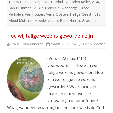
Nieuw Guinea
,
NIX
,
Colin Turnbull
,
VJ
,
Helen Keller
,
AGR
,
San Bushmen
,
VOAP
,
Frans Couwenbergh
,
Grote
Verhalen
,
Van Houten
,
Verre Oosten
,
Heilige Geest
,
IETS
,
Abdul Muttalib
,
Moeder Aarde
,
Banu Hanifa
,
Groot Isra
Hoe wij talige wezens geworden zijn
op
Frans Couwenbergh
maart 25, 2014
Geen reacties
Hoe
wij
talig
(Versie 22 maart ’14)
wez
gew
voorwoord Hoe zijn we
zijn
talige wezens geworden. Hoe
zijn we religieuze wezens
geworden? Waardoor zijn
mannen macht over de
vrouwen gaan uitoefenen?
Waar, wanneer, waarom, hoe en door wie is de God