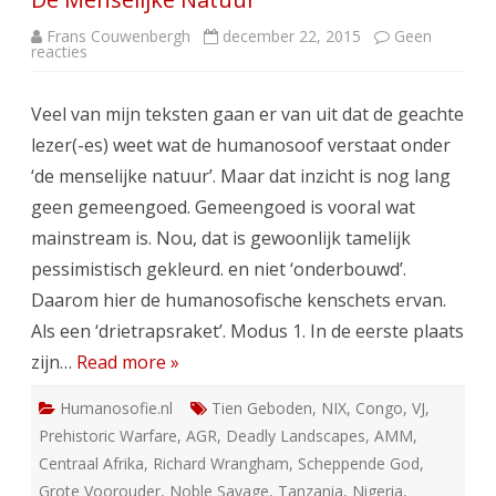
Frans Couwenbergh
december 22, 2015
Geen
op
reacties
De
Menselijke
Natuur
Veel van mijn teksten gaan er van uit dat de geachte
lezer(-es) weet wat de humanosoof verstaat onder
‘de menselijke natuur’. Maar dat inzicht is nog lang
geen gemeengoed. Gemeengoed is vooral wat
mainstream is. Nou, dat is gewoonlijk tamelijk
pessimistisch gekleurd. en niet ‘onderbouwd’.
Daarom hier de humanosofische kenschets ervan.
Als een ‘drietrapsraket’. Modus 1. In de eerste plaats
zijn…
Read more »
Humanosofie.nl
Tien Geboden
,
NIX
,
Congo
,
VJ
,
Prehistoric Warfare
,
AGR
,
Deadly Landscapes
,
AMM
,
Centraal Afrika
,
Richard Wrangham
,
Scheppende God
,
Grote Voorouder
,
Noble Savage
,
Tanzania
,
Nigeria
,