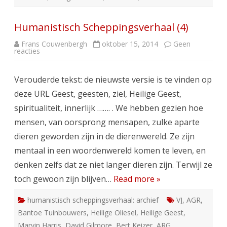
Humanistisch Scheppingsverhaal (4)
Frans Couwenbergh
oktober 15, 2014
Geen
op
reacties
Humanistisch
Scheppingsverhaal
(4)
Verouderde tekst: de nieuwste versie is te vinden op
deze URL Geest, geesten, ziel, Heilige Geest,
spiritualiteit, innerlijk ……. . We hebben gezien hoe
mensen, van oorsprong mensapen, zulke aparte
dieren geworden zijn in de dierenwereld. Ze zijn
mentaal in een woordenwereld komen te leven, en
denken zelfs dat ze niet langer dieren zijn. Terwijl ze
toch gewoon zijn blijven…
Read more »
humanistisch scheppingsverhaal: archief
VJ
,
AGR
,
Bantoe Tuinbouwers
,
Heilige Oliesel
,
Heilige Geest
,
Marvin Harris
,
David Gilmore
,
Bert Keizer
,
ARG