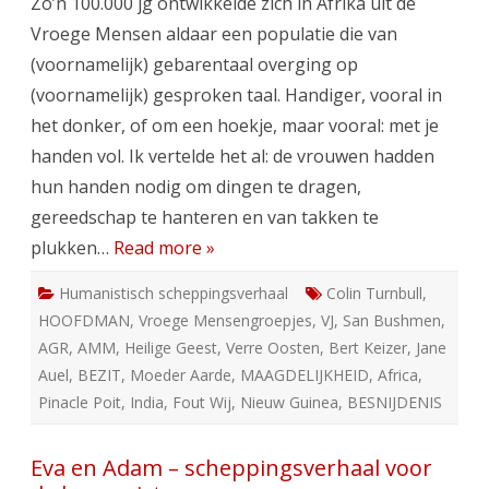
Zo’n 100.000 jg ontwikkelde zich in Afrika uit de
Anatomisch
Moderne
Vroege Mensen aldaar een populatie die van
Mensen
(AMM’s)
(voornamelijk) gebarentaal overging op
(voornamelijk) gesproken taal. Handiger, vooral in
het donker, of om een hoekje, maar vooral: met je
handen vol. Ik vertelde het al: de vrouwen hadden
hun handen nodig om dingen te dragen,
gereedschap te hanteren en van takken te
plukken…
Read more »
Humanistisch scheppingsverhaal
Colin Turnbull
,
HOOFDMAN
,
Vroege Mensengroepjes
,
VJ
,
San Bushmen
,
AGR
,
AMM
,
Heilige Geest
,
Verre Oosten
,
Bert Keizer
,
Jane
Auel
,
BEZIT
,
Moeder Aarde
,
MAAGDELIJKHEID
,
Africa
,
Pinacle Poit
,
India
,
Fout Wij
,
Nieuw Guinea
,
BESNIJDENIS
Eva en Adam – scheppingsverhaal voor