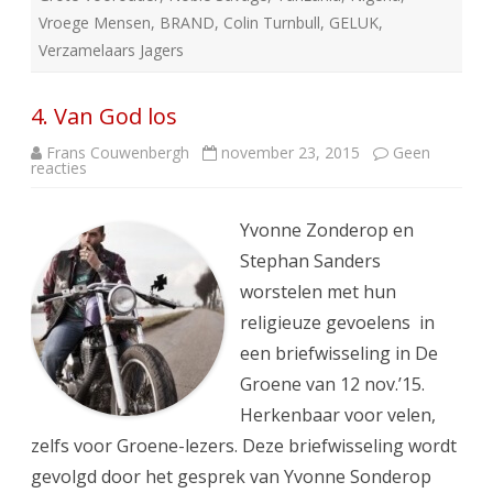
Vroege Mensen
,
BRAND
,
Colin Turnbull
,
GELUK
,
Verzamelaars Jagers
4. Van God los
Frans Couwenbergh
november 23, 2015
Geen
op
reacties
4.
Van
God
los
Yvonne Zonderop en
Stephan Sanders
worstelen met hun
religieuze gevoelens in
een briefwisseling in De
Groene van 12 nov.’15.
Herkenbaar voor velen,
zelfs voor Groene-lezers. Deze briefwisseling wordt
gevolgd door het gesprek van Yvonne Sonderop