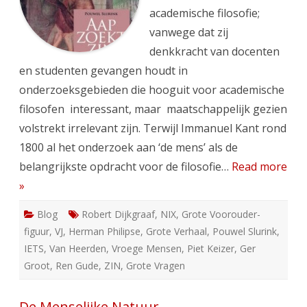
academische filosofie;
vanwege dat zij
denkkracht van docenten
en studenten gevangen houdt in
onderzoeksgebieden die hooguit voor academische
filosofen interessant, maar maatschappelijk gezien
volstrekt irrelevant zijn. Terwijl Immanuel Kant rond
1800 al het onderzoek aan ‘de mens’ als de
belangrijkste opdracht voor de filosofie…
Read more
»
Blog
Robert Dijkgraaf
,
NIX
,
Grote Voorouder-
figuur
,
VJ
,
Herman Philipse
,
Grote Verhaal
,
Pouwel Slurink
,
IETS
,
Van Heerden
,
Vroege Mensen
,
Piet Keizer
,
Ger
Groot
,
Ren Gude
,
ZIN
,
Grote Vragen
De Menselijke Natuur