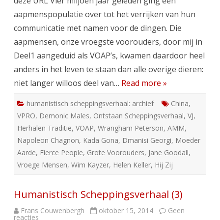
deze URL Vier miljoen jaar geleden ging een
aapmenspopulatie over tot het verrijken van hun
communicatie met namen voor de dingen. Die
aapmensen, onze vroegste voorouders, door mij in
Deel1 aangeduid als VOAP’s, kwamen daardoor heel
anders in het leven te staan dan alle overige dieren:
niet langer willoos deel van…
Read more »
humanistisch scheppingsverhaal: archief
China
,
VPRO
,
Demonic Males
,
Ontstaan Scheppingsverhaal
,
VJ
,
Herhalen Traditie
,
VOAP
,
Wrangham Peterson
,
AMM
,
Napoleon Chagnon
,
Kada Gona
,
Dmanisi Georgi
,
Moeder
Aarde
,
Fierce People
,
Grote Voorouders
,
Jane Goodall
,
Vroege Mensen
,
Wim Kayzer
,
Helen Keller
,
Hij Zij
Humanistisch Scheppingsverhaal (3)
Frans Couwenbergh
oktober 15, 2014
Geen
op
reacties