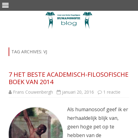
Skip
to
content
TAG ARCHIVES:
VJ
7 HET BESTE ACADEMISCH-FILOSOFISCHE
BOEK VAN 2014
op
Frans Couwenbergh
januari 20, 2016
1 reactie
7
HET
BESTE
Als humanosoof geef ik er
ACADEM
FILOSOF
herhaaldelijk blijk van,
BOEK
VAN
geen hoge pet op te
2014
hebben van de