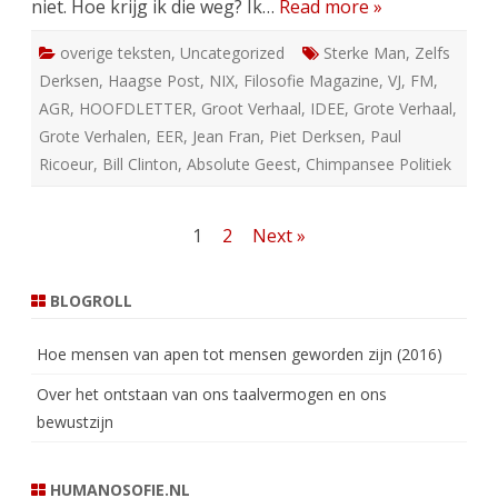
niet. Hoe krijg ik die weg? Ik…
Read more »
overige teksten
,
Uncategorized
Sterke Man
,
Zelfs
Derksen
,
Haagse Post
,
NIX
,
Filosofie Magazine
,
VJ
,
FM
,
AGR
,
HOOFDLETTER
,
Groot Verhaal
,
IDEE
,
Grote Verhaal
,
Grote Verhalen
,
EER
,
Jean Fran
,
Piet Derksen
,
Paul
Ricoeur
,
Bill Clinton
,
Absolute Geest
,
Chimpansee Politiek
Berichten
1
2
Next »
paginering
BLOGROLL
Hoe mensen van apen tot mensen geworden zijn (2016)
Over het ontstaan van ons taalvermogen en ons
bewustzijn
HUMANOSOFIE.NL