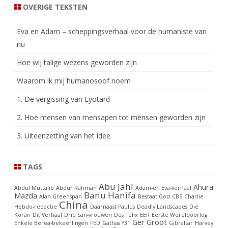
OVERIGE TEKSTEN
Eva en Adam – scheppingsverhaal voor de humaniste van
nu
Hoe wij talige wezens geworden zijn
Waarom ik mij humanosoof noem
1. De vergissing van Lyotard
2. Hoe mensen van mensapen tot mensen geworden zijn
3. Uiteenzetting van het idee
TAGS
Abu Jahl
Ahura
Abdul Muttalib
Abdur Rahman
Adam-en Eva-verhaal
Banu Hanifa
Mazda
Alan Greenspan
Bestaat God
CBS
Charlie
China
Hebdo-redactie
Daarnaast Paulus
Deadly Landscapes
Die
Koran
Dit Verhaal
Drie San-vrouwen
Dus Felix
EER
Eerste Wereldoorlog
Ger Groot
Enkele Berea-bekeerlingen
FED
Gathas Y31
Gibraltar
Harvey