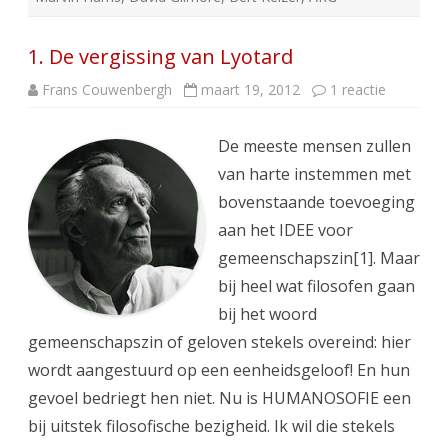
1. De vergissing van Lyotard
op
Frans Couwenbergh
maart 19, 2012
1 reactie
1.
De
vergissin
De meeste mensen zullen
van
Lyotard
van harte instemmen met
bovenstaande toevoeging
aan het IDEE voor
gemeenschapszin[1]. Maar
bij heel wat filosofen gaan
bij het woord
gemeenschapszin of geloven stekels overeind: hier
wordt aangestuurd op een eenheidsgeloof! En hun
gevoel bedriegt hen niet. Nu is HUMANOSOFIE een
bij uitstek filosofische bezigheid. Ik wil die stekels