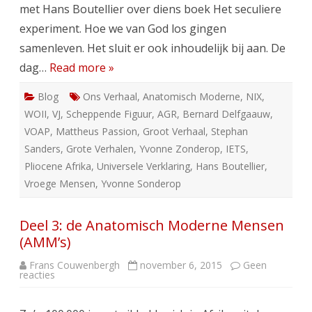
met Hans Boutellier over diens boek Het seculiere
experiment. Hoe we van God los gingen
samenleven. Het sluit er ook inhoudelijk bij aan. De
dag…
Read more »
Blog
Ons Verhaal
,
Anatomisch Moderne
,
NIX
,
WOII
,
VJ
,
Scheppende Figuur
,
AGR
,
Bernard Delfgaauw
,
VOAP
,
Mattheus Passion
,
Groot Verhaal
,
Stephan
Sanders
,
Grote Verhalen
,
Yvonne Zonderop
,
IETS
,
Pliocene Afrika
,
Universele Verklaring
,
Hans Boutellier
,
Vroege Mensen
,
Yvonne Sonderop
Deel 3: de Anatomisch Moderne Mensen
(AMM’s)
Frans Couwenbergh
november 6, 2015
Geen
op
reacties
Deel
3:
de