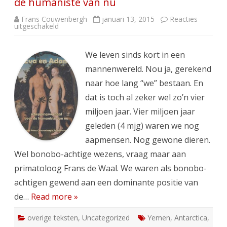
de humaniste van nu
Frans Couwenbergh
januari 13, 2015
Reacties
voor
uitgeschakeld
Eva
en
Adam
–
We leven sinds kort in een
scheppingsverhaal
voor
mannenwereld. Nou ja, gerekend
de
humaniste
naar hoe lang “we” bestaan. En
van
nu
dat is toch al zeker wel zo’n vier
miljoen jaar. Vier miljoen jaar
geleden (4 mjg) waren we nog
aapmensen. Nog gewone dieren.
Wel bonobo-achtige wezens, vraag maar aan
primatoloog Frans de Waal. We waren als bonobo-
achtigen gewend aan een dominante positie van
de…
Read more »
overige teksten
,
Uncategorized
Yemen
,
Antarctica
,