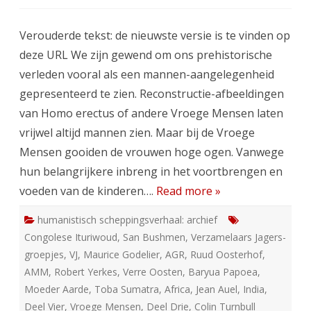
Humanistisch
Scheppingsverhaal
(3)
Verouderde tekst: de nieuwste versie is te vinden op
deze URL We zijn gewend om ons prehistorische
verleden vooral als een mannen-aangelegenheid
gepresenteerd te zien. Reconstructie-afbeeldingen
van Homo erectus of andere Vroege Mensen laten
vrijwel altijd mannen zien. Maar bij de Vroege
Mensen gooiden de vrouwen hoge ogen. Vanwege
hun belangrijkere inbreng in het voortbrengen en
voeden van de kinderen….
Read more »
humanistisch scheppingsverhaal: archief
Congolese Ituriwoud
,
San Bushmen
,
Verzamelaars Jagers-
groepjes
,
VJ
,
Maurice Godelier
,
AGR
,
Ruud Oosterhof
,
AMM
,
Robert Yerkes
,
Verre Oosten
,
Baryua Papoea
,
Moeder Aarde
,
Toba Sumatra
,
Africa
,
Jean Auel
,
India
,
Deel Vier
,
Vroege Mensen
,
Deel Drie
,
Colin Turnbull