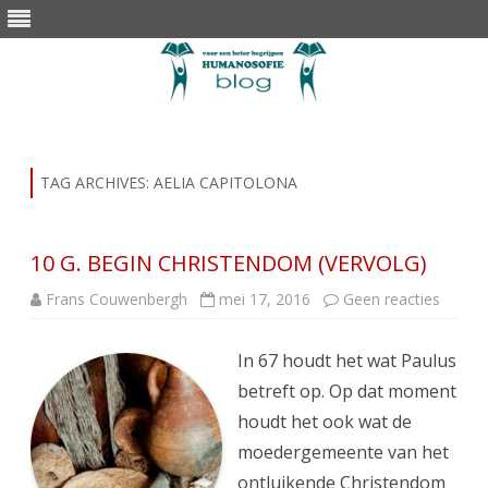
Skip
to
content
TAG ARCHIVES:
AELIA CAPITOLONA
10 G. BEGIN CHRISTENDOM (VERVOLG)
op
Frans Couwenbergh
mei 17, 2016
Geen reacties
10
G.
BEGIN
In 67 houdt het wat Paulus
CHRI
(VERV
betreft op. Op dat moment
houdt het ook wat de
moedergemeente van het
ontluikende Christendom