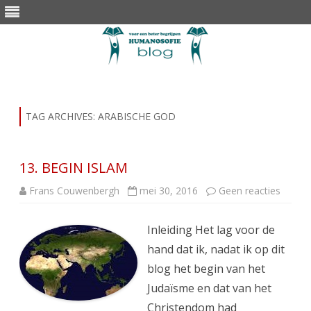
Skip
to
content
TAG ARCHIVES:
ARABISCHE GOD
13. BEGIN ISLAM
op
Frans Couwenbergh
mei 30, 2016
Geen reacties
13.
BEGIN
ISLAM
Inleiding Het lag voor de
hand dat ik, nadat ik op dit
blog het begin van het
Judaïsme en dat van het
Christendom had