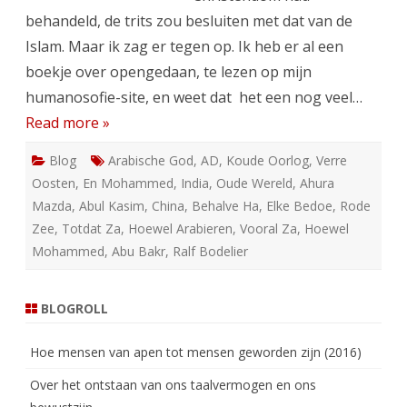
behandeld, de trits zou besluiten met dat van de
Islam. Maar ik zag er tegen op. Ik heb er al een
boekje over opengedaan, te lezen op mijn
humanosofie-site, en weet dat het een nog veel…
Read more »
Blog
Arabische God
,
AD
,
Koude Oorlog
,
Verre
Oosten
,
En Mohammed
,
India
,
Oude Wereld
,
Ahura
Mazda
,
Abul Kasim
,
China
,
Behalve Ha
,
Elke Bedoe
,
Rode
Zee
,
Totdat Za
,
Hoewel Arabieren
,
Vooral Za
,
Hoewel
Mohammed
,
Abu Bakr
,
Ralf Bodelier
BLOGROLL
Hoe mensen van apen tot mensen geworden zijn (2016)
Over het ontstaan van ons taalvermogen en ons