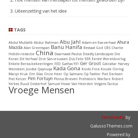
3. Uiteenzetting van het idee
TAGS
Abu Jahl
Ahura
Abdul Muttalib
Abdur Rahman
Adam-en Eva-verhaal
Banu Hanifa
Mazda
Alan Greenspan
Bestaat God
CBS
Charlie
China
Hebdo-redactie
Daarnaast Paulus
Deadly Landscapes
Die
Koran
Dit Verhaal
Drie San-vrouwen
Dus Felix
EER
Eerste Wereldoorlog
Ger Groot
Enkele Berea-bekeerlingen
FED
Gathas Y31
Gibraltar
Harvey
Kada Gona
Weinstein
Joodse Qaynuqa
Koobi Fora
Koude Oorlog
Marijn Kruk
Om Silas
Onze Heer
Op Salmans
Op Twitter
Piet Derksen
Pim Fortuyn
Piet Keizer
Plinius Brieven
Prehistoric Warfare
Robert
Yerkes
Ruud Oosterhof
Samuel Howe
Van Heerden
Volgens Tacitus
Vroege Mensen
ZeroGravity
by
GalussoThemes.com
Powered by