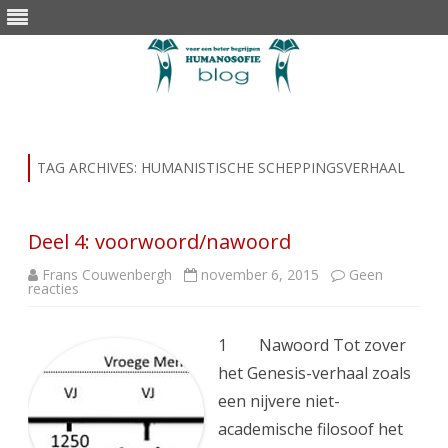
Skip
to
content
TAG ARCHIVES:
HUMANISTISCHE SCHEPPINGSVERHAAL
Deel 4: voorwoord/nawoord
Frans Couwenbergh
november 6, 2015
Geen
op
reacties
Deel
4:
voorwoord/nawoord
1 Nawoord Tot zover
het Genesis-verhaal zoals
een nijvere niet-
academische filosoof het