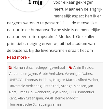
voor elkaar gekregen
heeft. Maar één belangrijk
menselijk aspect heb ik er
nergens weten in te passen: 1.1 de menselijke
natuur In de humanosofische visie is de menselijke
natuur een ‘drietrapsraket’. Modus 1. Onze aller-
primitiefst neiging erven wij uit het stadium van
de bacteria. Bij die levensvormen draait het om…
Read more »
Humanistisch scheppingsverhaal
Alain Badiou
,
Verzamelen Jagen
,
Grote Verhalen
,
Verenigde Naties
,
UNESCO
,
Thomas Hobbes
,
Hogere Macht
,
Alfred Weber
,
Universele Verklaring
,
Frits Staal
,
Vroege Mensen
,
Jan
Alers
,
Frans Couwenbergh
,
Ayn Rand
,
FED
,
Immanuel
Kant
,
Alan Greenspan
,
WOII
,
Bernie Madoff
,
Humanistische Scheppingsverhaal