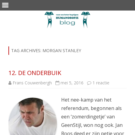
Skip
to
content
TAG ARCHIVES:
MORGAN STANLEY
12. DE ONDERBUIK
op
Frans Couwenbergh
mei 5, 2016
1 reactie
12.
DE
ONDERBUIK
Het nee-kamp van het
referendum, begonnen als
een ‘zomerdingetje’ van
GeenStijl, won nog ook. Jan
Roos deed er zijn petje voor