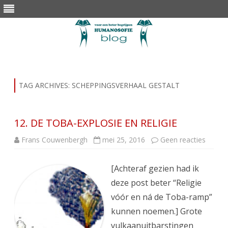
Skip
to
content
TAG ARCHIVES:
SCHEPPINGSVERHAAL GESTALT
12. DE TOBA-EXPLOSIE EN RELIGIE
op
Frans Couwenbergh
mei 25, 2016
Geen reacties
12.
DE
TOBA-
[Achteraf gezien had ik
EXPLO
EN
deze post beter “Religie
RELIGI
vóór en ná de Toba-ramp”
kunnen noemen.] Grote
vulkaanuitbarstingen