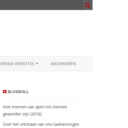
OVERIGE WEBSITES
ABONNEREN
NOSOPHY.ORG
000.NL
BLOGROLL
AATGOD.COM
Hoe mensen van apen tot mensen
geworden zijn (2016)
Over het ontstaan van ons taalvermogen