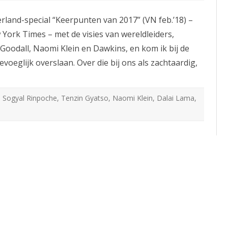
Lama
erland-special “Keerpunten van 2017” (VN feb.’18) –
York Times – met de visies van wereldleiders,
oodall, Naomi Klein en Dawkins, en kom ik bij de
voeglijk overslaan. Over die bij ons als zachtaardig,
,
Sogyal Rinpoche
,
Tenzin Gyatso
,
Naomi Klein
,
Dalai Lama
,