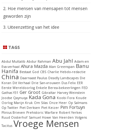
2. Hoe mensen van mensapen tot mensen
geworden zijn
3. Uiteenzetting van het idee
TAGS
Abu Jahl
Abdul Muttalib
Abdur Rahman
Adam-en
Banu
Ahura Mazda
Eva-verhaal
Alan Greenspan
Hanifa
Bestaat God
CBS
Charlie Hebdo-redactie
China
Daarnaast Paulus
Deadly Landscapes
Die
Koran
Dit Verhaal
Drie San-vrouwen
Dus Felix
EER
Eerste Wereldoorlog
Enkele Berea-bekeerlingen
FED
Ger Groot
Gathas Y31
Gibraltar
Harvey Weinstein
Kada Gona
Joodse Qaynuqa
Koobi Fora
Koude
Oorlog
Marijn Kruk
Om Silas
Onze Heer
Op Salmans
Pim Fortuyn
Op Twitter
Piet Derksen
Piet Keizer
Plinius Brieven
Prehistoric Warfare
Robert Yerkes
Ruud Oosterhof
Samuel Howe
Van Heerden
Volgens
Vroege Mensen
Tacitus