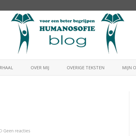
Skip
to
ERHAAL
OVER MIJ
OVERIGE TEKSTEN
MIJN 
content
HUMA
MENS2
BEST
op
Geen reacties
Dalai