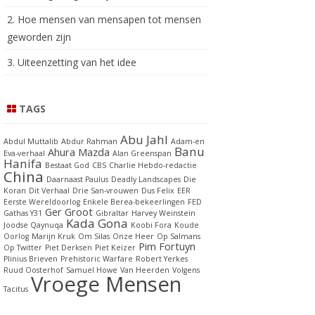
2. Hoe mensen van mensapen tot mensen
geworden zijn
3. Uiteenzetting van het idee
TAGS
Abu Jahl
Abdul Muttalib
Abdur Rahman
Adam-en
Banu
Ahura Mazda
Eva-verhaal
Alan Greenspan
Hanifa
Bestaat God
CBS
Charlie Hebdo-redactie
China
Daarnaast Paulus
Deadly Landscapes
Die
Koran
Dit Verhaal
Drie San-vrouwen
Dus Felix
EER
Eerste Wereldoorlog
Enkele Berea-bekeerlingen
FED
Ger Groot
Gathas Y31
Gibraltar
Harvey Weinstein
Kada Gona
Joodse Qaynuqa
Koobi Fora
Koude
Oorlog
Marijn Kruk
Om Silas
Onze Heer
Op Salmans
Pim Fortuyn
Op Twitter
Piet Derksen
Piet Keizer
Plinius Brieven
Prehistoric Warfare
Robert Yerkes
Ruud Oosterhof
Samuel Howe
Van Heerden
Volgens
Vroege Mensen
Tacitus