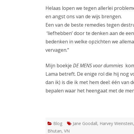
Helaas lopen we tegen allerlei probl
en angst ons van de wijs brengen.
Een van de beste remedies tegen destr
‘liefhebben’ door te denken aan de een
bedenken in welke opzichten we allemaal
vervagen.”
Mijn boekje
DE MENS voor dummies
komt
Lama betreft. De enige rol die hij nog v
dan ik) is die ik met hem deel: één van
bepalen waar het heengaat met de mens
Blog
Jane Goodall
,
Harvey Weinstein
Bhutan
,
VN