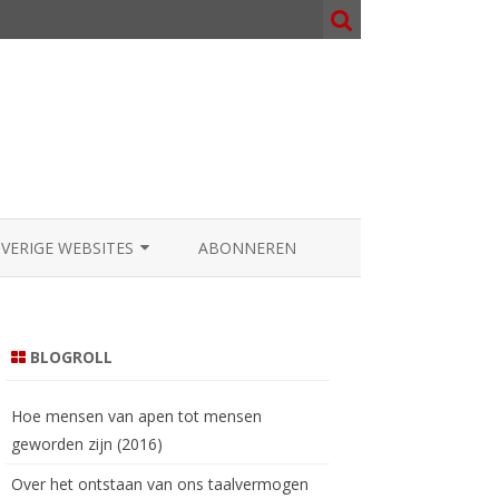
OVERIGE WEBSITES
ABONNEREN
NOSOPHY.ORG
000.NL
BLOGROLL
AATGOD.COM
Hoe mensen van apen tot mensen
geworden zijn (2016)
Over het ontstaan van ons taalvermogen