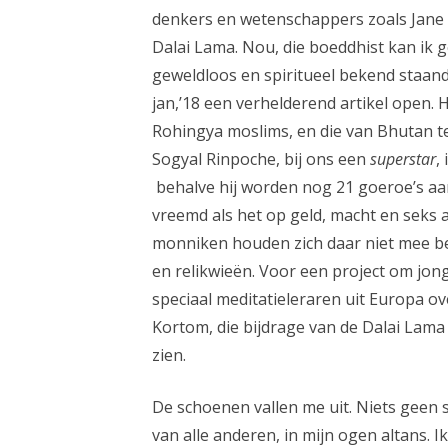
denkers en wetenschappers zoals Jane G
Dalai Lama. Nou, die boeddhist kan ik ge
geweldloos en spiritueel bekend staan
jan,’18 een verhelderend artikel open.
Rohingya moslims, en die van Bhutan t
Sogyal Rinpoche, bij ons een
superstar
,
behalve hij worden nog 21 goeroe’s aa
vreemd als het op geld, macht en seks 
monniken houden zich daar niet mee bez
en relikwieën. Voor een project om jong
speciaal meditatieleraren uit Europa o
Kortom, die bijdrage van de Dalai Lama
zien.
De schoenen vallen me uit. Niets geen sp
van alle anderen, in mijn ogen altans. I