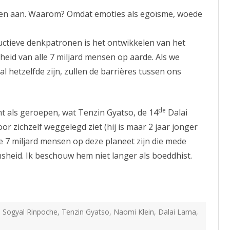
emen aan. Waarom? Omdat emoties als egoïsme, woede
uctieve denkpatronen is het ontwikkelen van het
heid van alle 7 miljard mensen op aarde. Als we
 hetzelfde zijn, zullen de barrières tussen ons
de
 als geroepen, wat Tenzin Gyatso, de 14
Dalai
oor zichzelf weggelegd ziet (hij is maar 2 jaar jonger
 de 7 miljard mensen op deze planeet zijn die mede
heid. Ik beschouw hem niet langer als boeddhist.
,
Sogyal Rinpoche
,
Tenzin Gyatso
,
Naomi Klein
,
Dalai Lama
,