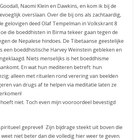
oodall, Naomi Klein en Dawkins, en kom ik bij de
voeglijk overslaan. Over die bij ons als zachtaardig,
de gelovigen deed Olaf Tempelman in Volkskrant 8
 Hoe die boeddhisten in Birma tekeer gaan tegen de
egen de Nepalese hindoes. De Tibetaanse geestelijke
 is een boeddhistische Harvey Weinstein gebleken en
ngeklaagd. Niets menselijks is het boeddhisme
aankomt. En wat hun mediteren betreft: hun
ig; alleen met rituelen rond verering van beelden
eren van drugs af te helpen via meditatie laten ze
verkomen!
 hoeft niet. Toch even mijn vooroordeel bevestigd
iritueel geprevel! Zijn bijdrage steekt uit boven die
k weet niet beter dan die volledig hier weer te geven.