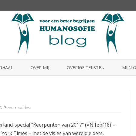
Skip
to
ERHAAL
OVER MIJ
OVERIGE TEKSTEN
MIJN 
content
HUMA
MENS2
BEST
op
Geen reacties
Dalai
Lama
erland-special “Keerpunten van 2017” (VN feb.’18) –
York Times – met de visies van wereldleiders,