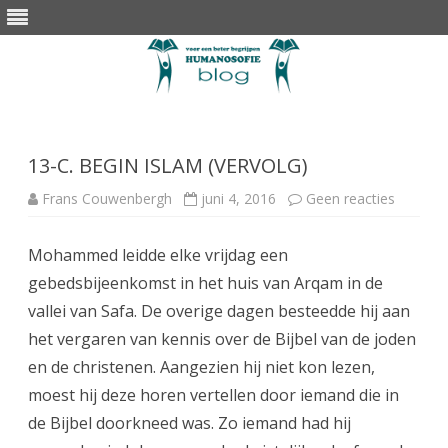
Skip
to
content
13-C. BEGIN ISLAM (VERVOLG)
op
Frans Couwenbergh
juni 4, 2016
Geen reacties
13-
C.
BEGIN
Mohammed leidde elke vrijdag een
ISLAM
(VERVO
gebedsbijeenkomst in het huis van Arqam in de
vallei van Safa. De overige dagen besteedde hij aan
het vergaren van kennis over de Bijbel van de joden
en de christenen. Aangezien hij niet kon lezen,
moest hij deze horen vertellen door iemand die in
de Bijbel doorkneed was. Zo iemand had hij