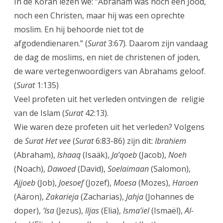
In de Koran lezen we: “Abraham was noch een Jood,
noch een Christen, maar hij was een oprechte
moslim. En hij behoorde niet tot de
afgodendienaren.” (
Surat
3:67). Daarom zijn vandaag
de dag de moslims, en niet de christenen of joden,
de ware vertegenwoordigers van Abrahams geloof.
(
Surat
1:135)
Veel profeten uit het verleden ontvingen de religie
van de Islam (
Surat
42:13).
Wie waren deze profeten uit het verleden? Volgens
de
Surat
Het vee
(
Surat
6:83-86) zijn dit:
Ibrahiem
(Abraham),
Ishaaq
(Isaäk),
Ja’qoeb
(Jacob),
Noeh
(Noach),
Dawoed
(David),
Soelaimaan
(Salomon),
Ajjoeb
(Job),
Joesoef
(Jozef),
Moesa
(Mozes),
Haroen
(Aäron),
Zakarieja
(Zacharias),
Jahja
(Johannes de
doper),
‘Isa
(Jezus),
Iljas
(Elia),
Isma’iel
(Ismaël),
Al-