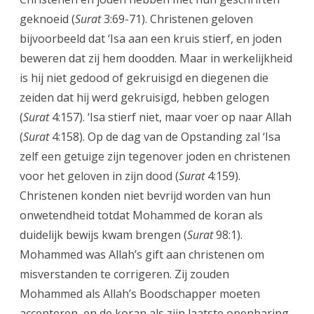
geknoeid (
Surat
3:69-71). Christenen geloven
bijvoorbeeld dat ‘Isa aan een kruis stierf, en joden
beweren dat zij hem doodden. Maar in werkelijkheid
is hij niet gedood of gekruisigd en diegenen die
zeiden dat hij werd gekruisigd, hebben gelogen
(
Surat
4:157). ‘Isa stierf niet, maar voer op naar Allah
(
Surat
4:158). Op de dag van de Opstanding zal ‘Isa
zelf een getuige zijn tegenover joden en christenen
voor het geloven in zijn dood (
Surat
4:159).
Christenen konden niet bevrijd worden van hun
onwetendheid totdat Mohammed de koran als
duidelijk bewijs kwam brengen (
Surat
98:1).
Mohammed was Allah’s gift aan christenen om
misverstanden te corrigeren. Zij zouden
Mohammed als Allah’s Boodschapper moeten
accepteren, en de koran als zijn laatste openbaring.