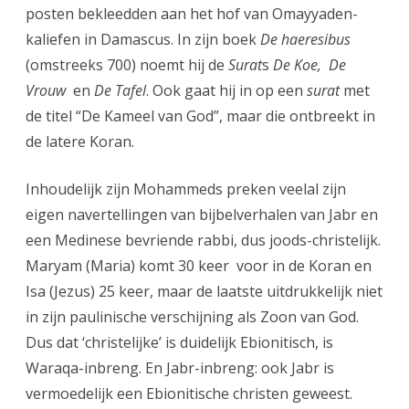
posten bekleedden aan het hof van Omayyaden-
kaliefen in Damascus. In zijn boek
De haeresibus
(omstreeks 700) noemt hij de
Surat
s
De Koe,
De
Vrouw
en
De Tafel
. Ook gaat hij in op een
surat
met
de titel “De Kameel van God”, maar die ontbreekt in
de latere Koran.
Inhoudelijk zijn Mohammeds preken veelal zijn
eigen navertellingen van bijbelverhalen van Jabr en
een Medinese bevriende rabbi, dus joods-christelijk.
Maryam (Maria) komt 30 keer voor in de Koran en
Isa (Jezus) 25 keer, maar de laatste uitdrukkelijk niet
in zijn paulinische verschijning als Zoon van God.
Dus dat ‘christelijke’ is duidelijk Ebionitisch, is
Waraqa-inbreng. En Jabr-inbreng: ook Jabr is
vermoedelijk een Ebionitische christen geweest.