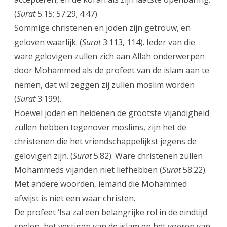
(
Surat
5:15; 57:29; 4:47)
Sommige christenen en joden zijn getrouw, en
geloven waarlijk. (
Surat
3:113, 114). Ieder van die
ware gelovigen zullen zich aan Allah onderwerpen
door Mohammed als de profeet van de islam aan te
nemen, dat wil zeggen zij zullen moslim worden
(
Surat
3:199).
Hoewel joden en heidenen de grootste vijandigheid
zullen hebben tegenover moslims, zijn het de
christenen die het vriendschappelijkst jegens de
gelovigen zijn. (
Surat
5:82). Ware christenen zullen
Mohammeds vijanden niet liefhebben (
Surat
58:22).
Met andere woorden, iemand die Mohammed
afwijst is niet een waar christen.
De profeet ‘Isa zal een belangrijke rol in de eindtijd
spelen, het vestigen van de islam en het voeren van