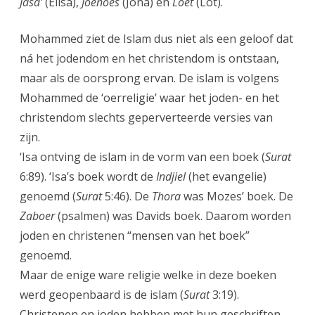
Jasa’
(Elisa),
Joenoes
(Jona) en
Loet
(Lot).
Mohammed ziet de Islam dus niet als een geloof dat
ná het jodendom en het christendom is ontstaan,
maar als de oorsprong ervan. De islam is volgens
Mohammed de ‘oerreligie’ waar het joden- en het
christendom slechts geperverteerde versies van
zijn.
‘Isa ontving de islam in de vorm van een boek (
Surat
6:89). ‘Isa’s boek wordt de
Indjiel
(het evangelie)
genoemd (
Surat
5:46). De
Thora
was Mozes’ boek. De
Zaboer
(psalmen) was Davids boek. Daarom worden
joden en christenen “mensen van het boek”
genoemd.
Maar de enige ware religie welke in deze boeken
werd geopenbaard is de islam (
Surat
3:19).
Christenen en joden hebben met hun geschriften