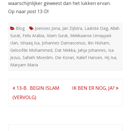
waarschijnlijker geweest dan het lukken ervan.
Op naar
post
13-D!
Blog
Joenoes Jona
,
Jan Zijlstra
,
Laatste Dag
,
Allah
Surat
,
Felix Arabia
,
Islam Surat
,
Mekkaanse Umayyad-
clan
,
Ishaaq Isa
,
Johannes Damascenus
,
Ibn Hisham
,
Geloofde Mohammed
,
Dat Mekka
,
Jahja Johannes
,
Isa
Jezus
,
Sahieh Moeslim
,
Die Koran
,
Kalief Haroen
,
Hij Isa
,
Maryam Maria
Bericht
13-B . BEGIN ISLAM
IK BEN ER NOG, JA?
navigatie
(VERVOLG)