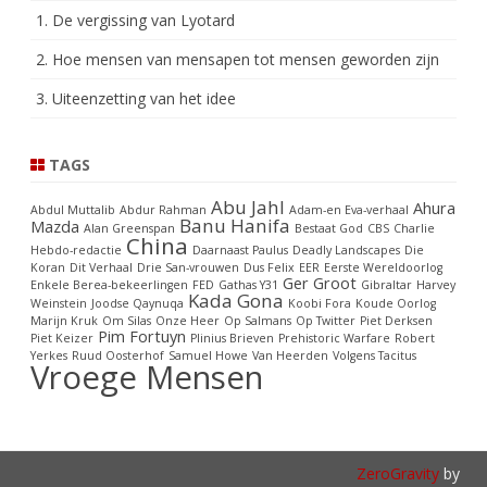
1. De vergissing van Lyotard
2. Hoe mensen van mensapen tot mensen geworden zijn
3. Uiteenzetting van het idee
TAGS
Abu Jahl
Ahura
Abdul Muttalib
Abdur Rahman
Adam-en Eva-verhaal
Banu Hanifa
Mazda
Alan Greenspan
Bestaat God
CBS
Charlie
China
Hebdo-redactie
Daarnaast Paulus
Deadly Landscapes
Die
Koran
Dit Verhaal
Drie San-vrouwen
Dus Felix
EER
Eerste Wereldoorlog
Ger Groot
Enkele Berea-bekeerlingen
FED
Gathas Y31
Gibraltar
Harvey
Kada Gona
Weinstein
Joodse Qaynuqa
Koobi Fora
Koude Oorlog
Marijn Kruk
Om Silas
Onze Heer
Op Salmans
Op Twitter
Piet Derksen
Pim Fortuyn
Piet Keizer
Plinius Brieven
Prehistoric Warfare
Robert
Yerkes
Ruud Oosterhof
Samuel Howe
Van Heerden
Volgens Tacitus
Vroege Mensen
ZeroGravity
by