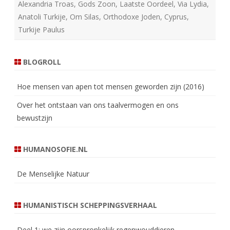
Alexandria Troas
,
Gods Zoon
,
Laatste Oordeel
,
Via Lydia
,
Anatoli Turkije
,
Om Silas
,
Orthodoxe Joden
,
Cyprus
,
Turkije Paulus
BLOGROLL
Hoe mensen van apen tot mensen geworden zijn (2016)
Over het ontstaan van ons taalvermogen en ons
bewustzijn
HUMANOSOFIE.NL
De Menselijke Natuur
HUMANISTISCH SCHEPPINGSVERHAAL
Deel 1: we zijn oorspronkelijk regenwouddieren