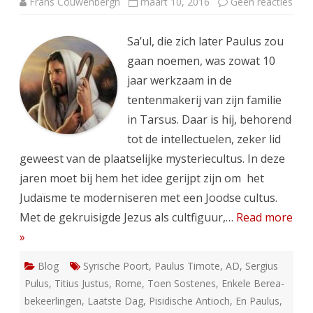
op
Frans Couwenbergh
maart 10, 2016
Geen reacties
10C.
Het
Chr
Sa’ul, die zich later Paulus zou
(ver
gaan noemen, was zowat 10
jaar werkzaam in de
tentenmakerij van zijn familie
in Tarsus. Daar is hij, behorend
tot de intellectuelen, zeker lid
geweest van de plaatselijke mysteriecultus. In deze
jaren moet bij hem het idee gerijpt zijn om het
Judaïsme te moderniseren met een Joodse cultus.
Met de gekruisigde Jezus als cultfiguur,…
Read more
»
Blog
Syrische Poort
,
Paulus Timote
,
AD
,
Sergius
Pulus
,
Titius Justus
,
Rome
,
Toen Sostenes
,
Enkele Berea-
bekeerlingen
,
Laatste Dag
,
Pisidische Antioch
,
En Paulus
,