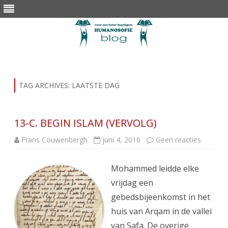
Skip
to
content
TAG ARCHIVES:
LAATSTE DAG
13-C. BEGIN ISLAM (VERVOLG)
op
Frans Couwenbergh
juni 4, 2016
Geen reacties
13-
C.
BEGIN
Mohammed leidde elke
ISLAM
(VERVO
vrijdag een
gebedsbijeenkomst in het
huis van Arqam in de vallei
van Safa. De overige