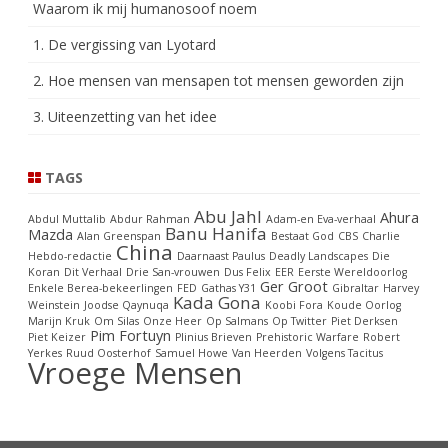
Waarom ik mij humanosoof noem
1. De vergissing van Lyotard
2. Hoe mensen van mensapen tot mensen geworden zijn
3. Uiteenzetting van het idee
TAGS
Abu Jahl
Ahura
Abdul Muttalib
Abdur Rahman
Adam-en Eva-verhaal
Banu Hanifa
Mazda
Alan Greenspan
Bestaat God
CBS
Charlie
China
Hebdo-redactie
Daarnaast Paulus
Deadly Landscapes
Die
Koran
Dit Verhaal
Drie San-vrouwen
Dus Felix
EER
Eerste Wereldoorlog
Ger Groot
Enkele Berea-bekeerlingen
FED
Gathas Y31
Gibraltar
Harvey
Kada Gona
Weinstein
Joodse Qaynuqa
Koobi Fora
Koude Oorlog
Marijn Kruk
Om Silas
Onze Heer
Op Salmans
Op Twitter
Piet Derksen
Pim Fortuyn
Piet Keizer
Plinius Brieven
Prehistoric Warfare
Robert
Yerkes
Ruud Oosterhof
Samuel Howe
Van Heerden
Volgens Tacitus
Vroege Mensen