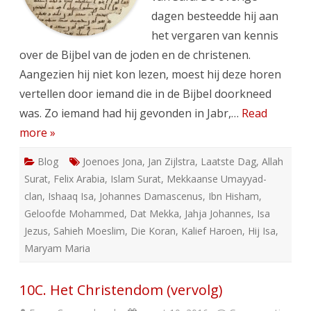
dagen besteedde hij aan
het vergaren van kennis
over de Bijbel van de joden en de christenen.
Aangezien hij niet kon lezen, moest hij deze horen
vertellen door iemand die in de Bijbel doorkneed
was. Zo iemand had hij gevonden in Jabr,…
Read
more »
Blog
Joenoes Jona
,
Jan Zijlstra
,
Laatste Dag
,
Allah
Surat
,
Felix Arabia
,
Islam Surat
,
Mekkaanse Umayyad-
clan
,
Ishaaq Isa
,
Johannes Damascenus
,
Ibn Hisham
,
Geloofde Mohammed
,
Dat Mekka
,
Jahja Johannes
,
Isa
Jezus
,
Sahieh Moeslim
,
Die Koran
,
Kalief Haroen
,
Hij Isa
,
Maryam Maria
10C. Het Christendom (vervolg)