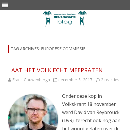
Skip
to
content
TAG ARCHIVES:
EUROPESE COMMISSIE
LAAT HET VOLK ECHT MEEPRATEN
op
Frans Couwenbergh
december 3, 2017
2 reacties
LAAT
HET
VOLK
Onder deze kop in
ECHT
MEEP
Volkskrant 18 november
werd David van Reybrouck
(DvR) terecht ook nog aan
het woord gelaten over de