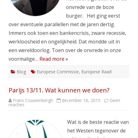
onvrede van de boze
burger. Het ging eerst
over eventuele parallellen met de jaren dertig.
Immers ook toen een bankencrisis, zware recessie,
werkloosheid en ongelijkheid. Dat mondde uit in
een wereldoorlog. Toen over de onvrede in onze
voormalige…
Read more »
Blog
Europese Commissie
,
Europese Raad
Parijs 13/11. Wat kunnen we doen?
Frans Couwenbergh
december 16, 2015
Geen
op
reacties
Parijs
13/11.
Wat
kunnen
Wat is de beste reactie van
we
doen?
het Westen tegenover de