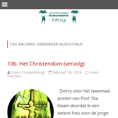
Skip
to
content
TAG ARCHIVES:
KERKVADER AUGUSTINUS
10b. Het Christendom (vervolg)
Frans Couwenbergh
februari 18, 2016
Geen
op
reacties
10b.
Het
Christendom
(vervolg)
[Sorry voor het tweemaal
posten van Post 10a.
Kwam doordat ik een
betere foto voor de jonge