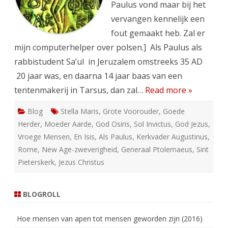
Paulus vond maar bij het
vervangen kennelijk een
fout gemaakt heb. Zal er
mijn computerhelper over polsen.] Als Paulus als
rabbistudent Sa’ul in Jeruzalem omstreeks 35 AD
20 jaar was, en daarna 14 jaar baas van een
tentenmakerij in Tarsus, dan zal…
Read more »
Blog
Stella Maris
,
Grote Voorouder
,
Goede
Herder
,
Moeder Aarde
,
God Osiris
,
Sol Invictus
,
God Jezus
,
Vroege Mensen
,
En Isis
,
Als Paulus
,
Kerkvader Augustinus
,
Rome
,
New Age-zweverigheid
,
Generaal Ptolemaeus
,
Sint
Pieterskerk
,
Jezus Christus
BLOGROLL
Hoe mensen van apen tot mensen geworden zijn (2016)