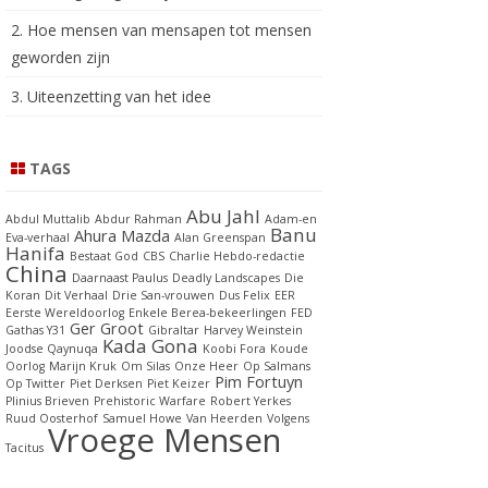
2. Hoe mensen van mensapen tot mensen
geworden zijn
3. Uiteenzetting van het idee
TAGS
Abu Jahl
Abdul Muttalib
Abdur Rahman
Adam-en
Banu
Ahura Mazda
Eva-verhaal
Alan Greenspan
Hanifa
Bestaat God
CBS
Charlie Hebdo-redactie
China
Daarnaast Paulus
Deadly Landscapes
Die
Koran
Dit Verhaal
Drie San-vrouwen
Dus Felix
EER
Eerste Wereldoorlog
Enkele Berea-bekeerlingen
FED
Ger Groot
Gathas Y31
Gibraltar
Harvey Weinstein
Kada Gona
Joodse Qaynuqa
Koobi Fora
Koude
Oorlog
Marijn Kruk
Om Silas
Onze Heer
Op Salmans
Pim Fortuyn
Op Twitter
Piet Derksen
Piet Keizer
Plinius Brieven
Prehistoric Warfare
Robert Yerkes
Ruud Oosterhof
Samuel Howe
Van Heerden
Volgens
Vroege Mensen
Tacitus