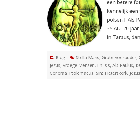
een betere fo
kennelijk een
polsen.] Als 
35 AD 20 jaar
in Tarsus, da
Blog
Stella Maris
,
Grote Voorouder
,
Jezus
,
Vroege Mensen
,
En Isis
,
Als Paulus
,
Ke
Generaal Ptolemaeus
,
Sint Pieterskerk
,
Jezus