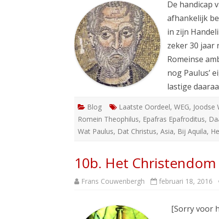
De handicap va
afhankelijk b
in zijn Hande
zeker 30 jaar 
Romeinse ambt
nog Paulus’ ei
lastige daar
Blog
Laatste Oordeel
,
WEG
,
Joodse 
Romein Theophilus
,
Epafras Epafroditus
,
Da
Wat Paulus
,
Dat Christus
,
Asia
,
Bij Aquila
,
He
10b. Het Christendom 
Frans Couwenbergh
februari 18, 2016
[Sorry voor h