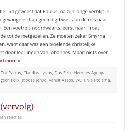
E.
BEGIN
ber 54 geweest dat Paulus, na zijn lange verblijf in
CHRISTENDOM
(vervolg)
n gevangenschap geëindigd was, aan de reis naar
 Een voetreis noordwaarts, eerst naar Troas.
de tot de metgezellen. Ze moeten zeker Smyrna
, want daar was een bloeiende christelijke
ht door leerlingen van Johannes. Maar: niets over
ad more »
,
Tot Paulus
,
Claudius Lysias
,
Dus Felix
,
Herodes Agrippa
,
geen Felix
,
Joodse Jehud
,
Vanuit Assos
,
WOII
,
Via Ptolema
,
(vervolg)
op
en reacties
10d.
Het
Christendom