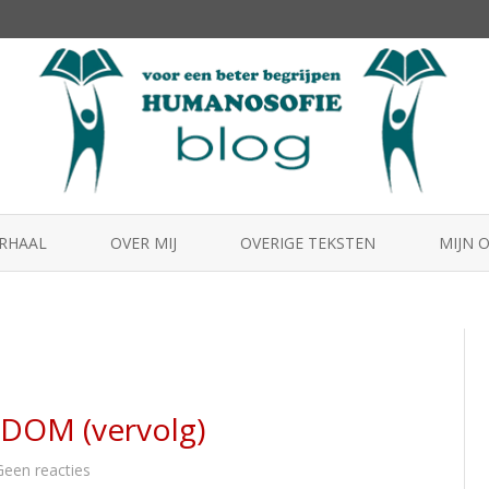
Skip
to
ERHAAL
OVER MIJ
OVERIGE TEKSTEN
MIJN 
content
HUMA
MENS2
BEST
DOM (vervolg)
op
Geen reacties
10