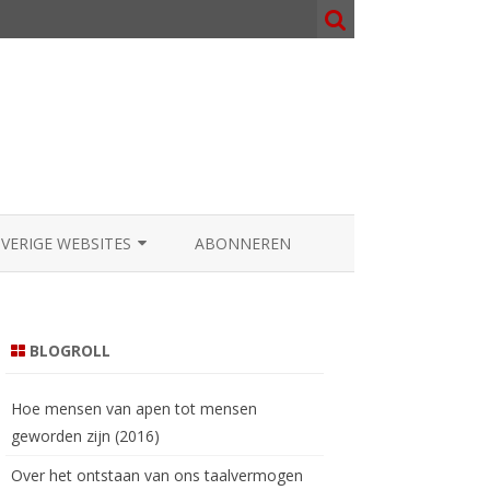
OVERIGE WEBSITES
ABONNEREN
NOSOPHY.ORG
000.NL
BLOGROLL
AATGOD.COM
Hoe mensen van apen tot mensen
geworden zijn (2016)
Over het ontstaan van ons taalvermogen