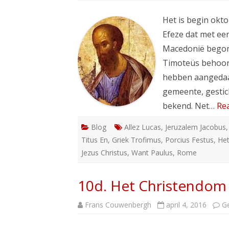
Het is begin okto
Efeze dat met ee
Macedonië begon.
Timoteüs behoor
hebben aangedaan
gemeente, gestic
bekend. Net…
Re
Blog
Allez Lucas
,
Jeruzalem Jacobus
Titus En
,
Griek Trofimus
,
Porcius Festus
,
Het
Jezus Christus
,
Want Paulus
,
Rome
10d. Het Christendom 
Frans Couwenbergh
april 4, 2016
Ge