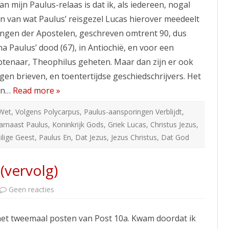
n mijn Paulus-relaas is dat ik, als iedereen, nogal
(vervolg)
en van wat Paulus’ reisgezel Lucas hierover meedeelt
lingen der Apostelen, geschreven omtrent 90, dus
na Paulus’ dood (67), in Antiochië, en voor een
enaar, Theophilus geheten. Maar dan zijn er ook
gen brieven, en toentertijdse geschiedschrijvers. Het
aan…
Read more »
Wet
,
Volgens Polycarpus
,
Paulus-aansporingen Verblijdt
,
arnaast Paulus
,
Koninkrijk Gods
,
Griek Lucas
,
Christus Jezus
,
ilige Geest
,
Paulus En
,
Dat Jezus
,
Jezus Christus
,
Dat God
(vervolg)
op
Geen reacties
10b.
Het
Christendom
et tweemaal posten van Post 10a. Kwam doordat ik
(vervolg)