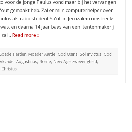
to voor de jonge Paulus vond maar bij het vervangen
 fout gemaakt heb. Zal er mijn computerhelper over
Paulus als rabbistudent Sa’ul in Jeruzalem omstreeks
 was, en daarna 14 jaar baas van een tentenmakerij
n zal…
Read more »
Goede Herder
,
Moeder Aarde
,
God Osiris
,
Sol Invictus
,
God
rkvader Augustinus
,
Rome
,
New Age-zweverigheid
,
 Christus