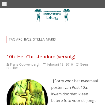
Skip
to
content
TAG ARCHIVES:
STELLA MARIS
10b. Het Christendom (vervolg)
Frans Couwenbergh
februari 18, 2016
Geen
op
reacties
10b.
Het
Christendom
(vervolg)
[Sorry voor het tweemaal
posten van Post 10a.
Kwam doordat ik een
betere foto voor de jonge