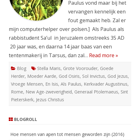
Paulus vond maar bij het
vervangen kennelijk een
fout gemaakt heb. Zal er
mijn computerhelper over polsen.] Als Paulus als
rabbistudent Sa’ul in Jeruzalem omstreeks 35 AD
20 jaar was, en daarna 14 jaar baas van een
tentenmakerij in Tarsus, dan zal…
Read more »
Blog
Stella Maris
,
Grote Voorouder
,
Goede
Herder
,
Moeder Aarde
,
God Osiris
,
Sol Invictus
,
God Jezus
,
Vroege Mensen
,
En Isis
,
Als Paulus
,
Kerkvader Augustinus
,
Rome
,
New Age-zweverigheid
,
Generaal Ptolemaeus
,
Sint
Pieterskerk
,
Jezus Christus
BLOGROLL
Hoe mensen van apen tot mensen geworden zijn (2016)