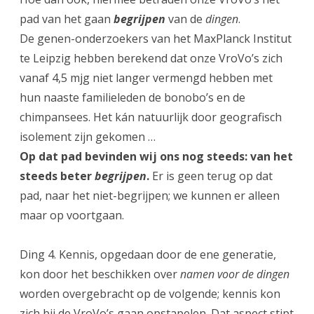
pad van het gaan
begrijpen
van de
dingen
.
De genen-onderzoekers van het MaxPlanck Institut
te Leipzig hebben berekend dat onze VroVo’s zich
vanaf 4,5 mjg niet langer vermengd hebben met
hun naaste familieleden de bonobo’s en de
chimpansees. Het kán natuurlijk door geografisch
isolement zijn gekomen …
Op dat pad bevinden wij ons nog steeds: van het
steeds beter
begrijpen
.
Er is geen terug op dat
pad, naar het niet-begrijpen; we kunnen er alleen
maar op voortgaan.
Ding 4. Kennis, opgedaan door de ene generatie,
kon door het beschikken over
namen voor de dingen
worden overgebracht op de volgende; kennis kon
zich bij de VroVo’s gaan opstapelen. Dat aspect stipt