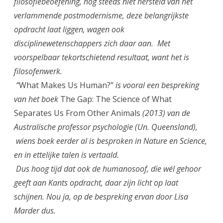
filosofiebeoefening, nog steeds niet hersteld van het
verlammende postmodernisme, deze belangrijkste
opdracht laat liggen, wagen ook
disciplinewetenschappers zich daar aan. Met
voorspelbaar tekortschietend resultaat, want het is
filosofenwerk.
“
What Makes Us Human?”
is vooral een bespreking
van het boek
The Gap: The Science of What
Separates Us From Other Animals
(2013) van de
Australische professor psychologie (Un. Queensland),
wiens boek eerder al is besproken in Nature en Science,
en in ettelijke talen is vertaald.
Dus hoog tijd dat ook de humanosoof, die wél gehoor
geeft aan Kants opdracht, daar zijn licht op laat
schijnen. Nou ja, op de bespreking ervan door Lisa
Marder dus.