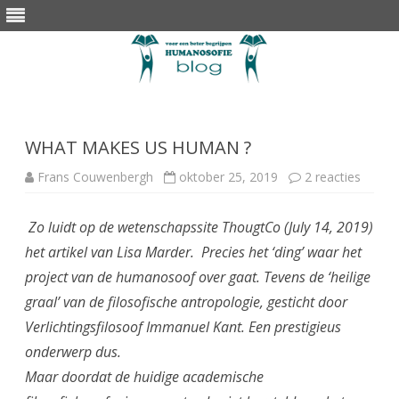
Skip
to
content
WHAT MAKES US HUMAN ?
op
Frans Couwenbergh
oktober 25, 2019
2 reacties
WHAT
MAKE
US
Zo luidt op de wetenschapssite ThougtCo (July 14, 2019)
HUMA
?
het artikel van Lisa Marder. Precies het ‘ding’ waar het
project van de humanosoof over gaat. Tevens de ‘heilige
graal’ van de filosofische antropologie, gesticht door
Verlichtingsfilosoof Immanuel Kant. Een prestigieus
onderwerp dus.
Maar doordat de huidige academische