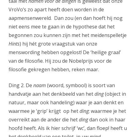
taal met
namen voor de dingen
is geweest dat onze
VroVo’s zo apart heeft doen worden in de
aapmensenwereld. Dan zou (en dan hoeft hij nog
niet eens mee te gaan in de hypothese dat het
begonnen zou kunnen zijn met het meidenspelletje
Hints
) hij hét grote vraagstuk van onze
menswording hebben opgelost! De ‘heilige graal’
van de filosofie. Hij zou de Nobelprijs voor de
filosofie gekregen hebben, reken maar.
Ding 2. De
naam
(woord, symbool) is soort van
handvatje aan het denkbeeld van het
ding
(object in
natuur, maar ook handeling) waar je aan denkt en
waarmee je ‘grip’ krijgt op het
ding
; waarmee je het
overreikt aan de ander die het
ding
dan ook in haar
hoofd heeft. Als ik hier schrijf ‘wc’, dan floep! heeft u
het denkbeeld van een toilet in uw
mind
.