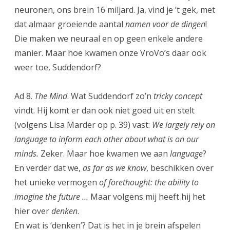
neuronen, ons brein 16 miljard. Ja, vind je ’t gek, met
dat almaar groeiende aantal
namen voor de dingen
!
Die maken we neuraal en op geen enkele andere
manier. Maar hoe kwamen onze VroVo’s daar ook
weer toe, Suddendorf?
Ad 8.
The Mind
. Wat Suddendorf zo’n
tricky concept
vindt. Hij komt er dan ook niet goed uit en stelt
(volgens Lisa Marder op p. 39) vast:
We largely rely on
language to inform each other about what is on our
minds.
Zeker. Maar hoe kwamen we aan
language
?
En verder dat we,
as far as we know
, beschikken over
het unieke vermogen
of forethought: the ability to
imagine the future …
Maar volgens mij heeft hij het
hier over
denken
.
En wat is ‘denken’? Dat is het in je brein afspelen