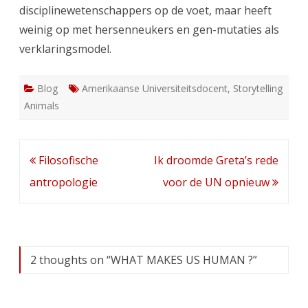
disciplinewetenschappers op de voet, maar heeft
weinig op met hersenneukers en gen-mutaties als
verklaringsmodel.
Blog
Amerikaanse Universiteitsdocent
,
Storytelling
Animals
Bericht
Filosofische
Ik droomde Greta’s rede
navigatie
antropologie
voor de UN opnieuw
2 thoughts on “
WHAT MAKES US HUMAN ?
”