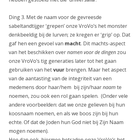
Ding 3. Met de naam voor de gevreesde
sabeltandtijger ‘grepen’ onze VroVo’s het monster
denkbeeldig bij de lurven; ze kregen er ‘grip’ op. Dat
gaf hen een gevoel van
macht
. Dit machts-aspect
van het beschikken over
namen voor de dingen
zou
onze VroVo’s tig generaties later tot het gaan
gebruiken van het
vuur
brengen. Maar het aspect
van de aantasting van de integriteit van een
medemens door haar/hem bij zijn/haar
naam
te
noemen, zou ook een rol gaan spelen. (Onder vele
andere voorbeelden: dat we onze gelieven bij hun
koosnaam noemen, en als we boos zijn bij hun
echte. Of dat de Joden hun God niet bij Zijn Naam
mogen noemen).
Hoe dan ook, hiermee betraden onze VroVo’s het