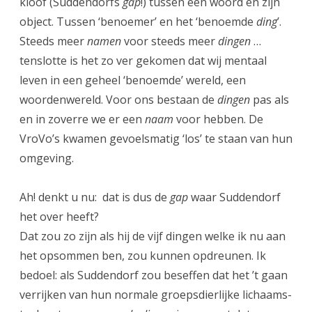
kloof (Suddendorfs
gap
!) tussen een woord en zijn
object. Tussen ‘benoemer’ en het ‘benoemde
ding
’.
Steeds meer
namen
voor steeds meer
dingen
…
tenslotte is het zo ver gekomen dat wij mentaal
leven in een geheel ‘benoemde’ wereld, een
woordenwereld. Voor ons bestaan de
dingen
pas als
en in zoverre we er een
naam
voor hebben. De
VroVo’s kwamen gevoelsmatig ‘los’ te staan van hun
omgeving.
Ah! denkt u nu: dat is dus de
gap
waar Suddendorf
het over heeft?
Dat zou zo zijn als hij de vijf dingen welke ik nu aan
het opsommen ben, zou kunnen opdreunen. Ik
bedoel: als Suddendorf zou beseffen dat het ’t gaan
verrijken van hun normale groepsdierlijke lichaams-