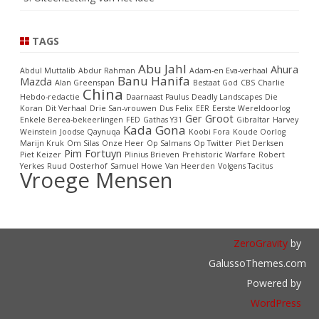
TAGS
Abu Jahl
Ahura
Abdul Muttalib
Abdur Rahman
Adam-en Eva-verhaal
Banu Hanifa
Mazda
Alan Greenspan
Bestaat God
CBS
Charlie
China
Hebdo-redactie
Daarnaast Paulus
Deadly Landscapes
Die
Koran
Dit Verhaal
Drie San-vrouwen
Dus Felix
EER
Eerste Wereldoorlog
Ger Groot
Enkele Berea-bekeerlingen
FED
Gathas Y31
Gibraltar
Harvey
Kada Gona
Weinstein
Joodse Qaynuqa
Koobi Fora
Koude Oorlog
Marijn Kruk
Om Silas
Onze Heer
Op Salmans
Op Twitter
Piet Derksen
Pim Fortuyn
Piet Keizer
Plinius Brieven
Prehistoric Warfare
Robert
Yerkes
Ruud Oosterhof
Samuel Howe
Van Heerden
Volgens Tacitus
Vroege Mensen
ZeroGravity
by
GalussoThemes.com
Powered by
WordPress