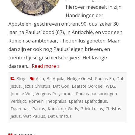
hierover meedeelt in zijn
Handelingen der
Apostelen, geschreven omtrent 90, dus zeker 30
jaar na Paulus’ dood (67), in Antiochië, en voor een
Romeinse ambtenaar, Theophilus geheten. Maar
dan zijn er ook nog Paulus’ eigen brieven, en
toentertijdse geschiedschrijvers. Het lastige
daaraan…
Read more »
Blog
Asia
,
Bij Aquila
,
Heilige Geest
,
Paulus En
,
Dat
Jezus
,
Jezus Christus
,
Dat God
,
Laatste Oordeel
,
WEG
,
Joodse Wet
,
Volgens Polycarpus
,
Paulus-aansporingen
Verblijdt
,
Romein Theophilus
,
Epafras Epafroditus
,
Daarnaast Paulus
,
Koninkrijk Gods
,
Griek Lucas
,
Christus
Jezus
,
Wat Paulus
,
Dat Christus