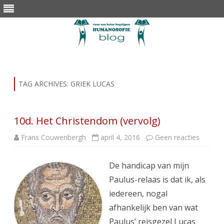
Skip
to
content
TAG ARCHIVES:
GRIEK LUCAS
10d. Het Christendom (vervolg)
op
Frans Couwenbergh
april 4, 2016
Geen reacties
10d.
Het
Christ
De handicap van mijn
(vervolg
Paulus-relaas is dat ik, als
iedereen, nogal
afhankelijk ben van wat
Paulus’ reisgezel Lucas