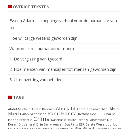
OVERIGE TEKSTEN
Eva en Adam – scheppingsverhaal voor de humaniste van
nu
Hoe wij talige wezens geworden zijn
Waarom ik mij humanosoof noem
1. De vergissing van Lyotard
2. Hoe mensen van mensapen tot mensen geworden zijn
3. Uiteenzetting van het idee
TAGS
Abu Jahl
Ahura
Abdul Muttalib
Abdur Rahman
Adam-en Eva-verhaal
Banu Hanifa
Mazda
Alan Greenspan
Bestaat God
CBS
Charlie
China
Hebdo-redactie
Daarnaast Paulus
Deadly Landscapes
Die
Koran
Dit Verhaal
Drie San-vrouwen
Dus Felix
EER
Eerste Wereldoorlog
Ger Groot