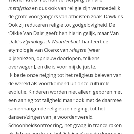
metafysica
en dus ook van religie zijn vermoedelijk
de grote voorgangers van atheïsten zoals Dawkins.
Ook zij reduceren religie tot godgelovigheid. De
‘Dikke Van Dale’ geeft hen hierin gelijk, maar Van
Dale’s
Etymologisch Woordenboek
hanteert de
etymologie van Cicero: van
relegere
[weer
bijeenlezen, opnieuw doorlopen, telkens
overwegen], en die is voor mij de juiste.
Ik bezie onze neiging tot het religieus beleven van
de wereld als voortkomend uit onze culturele
evolutie. Kinderen worden niet alleen geboren met
een aanleg tot taligheid maar ook met de daarmee
samenhangende religieuze neiging, tot het
dansen/zingen van je woordenwereld.
Schoonheidsontroering, het graag in trance raken
als lid van een koor, het ‘ietsisme’ van de doorsnee-