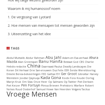
Hoe wij talige wezens geworden zijn
Waarom ik mij humanosoof noem
1. De vergissing van Lyotard
2. Hoe mensen van mensapen tot mensen geworden zijn
3. Uiteenzetting van het idee
TAGS
Abu Jahl
Ahura
Abdul Muttalib
Abdur Rahman
Adam-en Eva-verhaal
Banu Hanifa
Mazda
Alan Greenspan
Bestaat God
CBS
Charlie
China
Hebdo-redactie
Daarnaast Paulus
Deadly Landscapes
Die
Koran
Dit Verhaal
Drie San-vrouwen
Dus Felix
EER
Eerste Wereldoorlog
Ger Groot
Enkele Berea-bekeerlingen
FED
Gathas Y31
Gibraltar
Harvey
Kada Gona
Weinstein
Joodse Qaynuqa
Koobi Fora
Koude Oorlog
Marijn Kruk
Om Silas
Onze Heer
Op Salmans
Op Twitter
Piet Derksen
Pim Fortuyn
Piet Keizer
Plinius Brieven
Prehistoric Warfare
Robert
Yerkes
Ruud Oosterhof
Samuel Howe
Van Heerden
Volgens Tacitus
Vroege Mensen