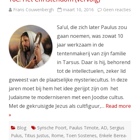
op
Frans Couwenbergh
maart 10, 2016
Geen reacties
10C.
Het
Chr
Sa’ul, die zich later Paulus zou
(ver
gaan noemen, was zowat 10
jaar werkzaam in de
tentenmakerij van zijn familie
in Tarsus. Daar is hij, behorend
tot de intellectuelen, zeker lid
geweest van de plaatselijke mysteriecultus. In deze
jaren moet bij hem het idee gerijpt zijn om het
Judaïsme te moderniseren met een Joodse cultus.
Met de gekruisigde Jezus als cultfiguur,…
Read more
»
Blog
Syrische Poort
,
Paulus Timote
,
AD
,
Sergius
Pulus
,
Titius Justus
,
Rome
,
Toen Sostenes
,
Enkele Berea-