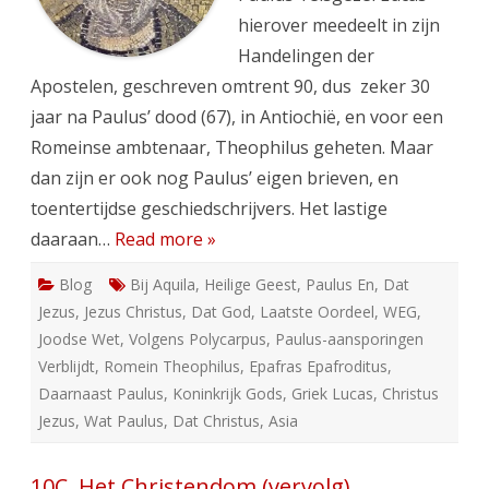
hierover meedeelt in zijn
Handelingen der
Apostelen, geschreven omtrent 90, dus zeker 30
jaar na Paulus’ dood (67), in Antiochië, en voor een
Romeinse ambtenaar, Theophilus geheten. Maar
dan zijn er ook nog Paulus’ eigen brieven, en
toentertijdse geschiedschrijvers. Het lastige
daaraan…
Read more »
Blog
Bij Aquila
,
Heilige Geest
,
Paulus En
,
Dat
Jezus
,
Jezus Christus
,
Dat God
,
Laatste Oordeel
,
WEG
,
Joodse Wet
,
Volgens Polycarpus
,
Paulus-aansporingen
Verblijdt
,
Romein Theophilus
,
Epafras Epafroditus
,
Daarnaast Paulus
,
Koninkrijk Gods
,
Griek Lucas
,
Christus
Jezus
,
Wat Paulus
,
Dat Christus
,
Asia
10C. Het Christendom (vervolg)