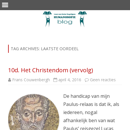
Skip
to
content
TAG ARCHIVES:
LAATSTE OORDEEL
10d. Het Christendom (vervolg)
op
Frans Couwenbergh
april 4, 2016
Geen reacties
10d.
Het
Christ
De handicap van mijn
(vervolg
Paulus-relaas is dat ik, als
iedereen, nogal
afhankelijk ben van wat
Paulus’ reisgezel Lucas