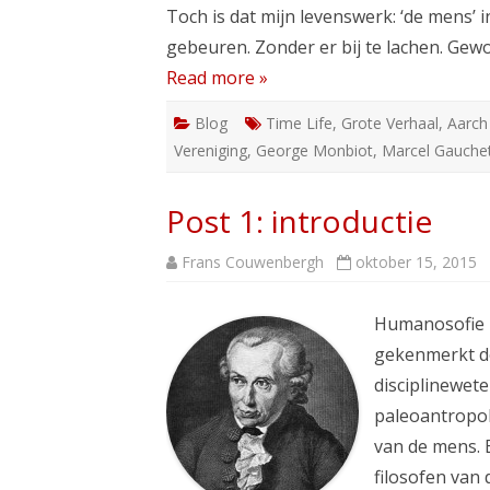
Toch is dat mijn levenswerk: ‘de mens’
gebeuren. Zonder er bij te lachen. Gew
Read more »
Blog
Time Life
,
Grote Verhaal
,
Aarch
Vereniging
,
George Monbiot
,
Marcel Gauche
Post 1: introductie
Frans Couwenbergh
oktober 15, 2015
Humanosofie i
gekenmerkt do
disciplinewet
paleoantropo
van de mens. 
filosofen van