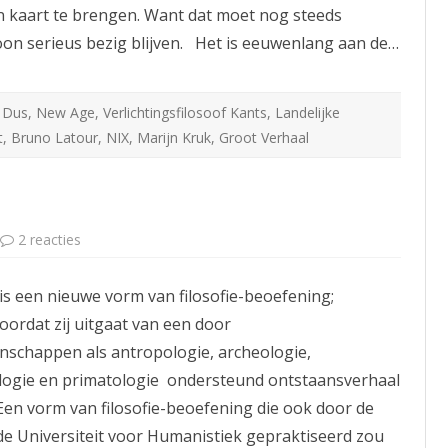
 in kaart te brengen. Want dat moet nog steeds
oon serieus bezig blijven. Het is eeuwenlang aan de…
 Dus
,
New Age
,
Verlichtingsfilosoof Kants
,
Landelijke
t
,
Bruno Latour
,
NIX
,
Marijn Kruk
,
Groot Verhaal
op
2 reacties
Post
1:
introductie
s een nieuwe vorm van filosofie-beoefening;
ordat zij uitgaat van een door
enschappen als antropologie, archeologie,
logie en primatologie ondersteund ontstaansverhaal
Een vorm van filosofie-beoefening die ook door de
 de Universiteit voor Humanistiek gepraktiseerd zou