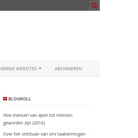
OVERIGE WEBSITES
ABONNEREN
NOSOPHY.ORG
000.NL
BLOGROLL
AATGOD.COM
Hoe mensen van apen tot mensen
geworden zijn (2016)
Over het ontstaan van ons taalvermogen