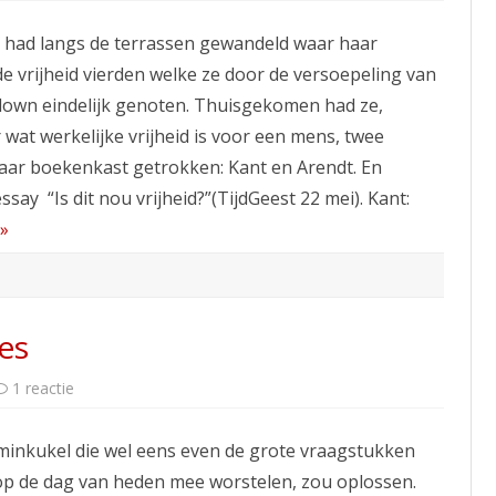
dit
nou
had langs de terrassen gewandeld waar haar
vrijheid?
e vrijheid vierden welke ze door de versoepeling van
down eindelijk genoten. Thuisgekomen had ze,
wat werkelijke vrijheid is voor een mens, twee
 haar boekenkast getrokken: Kant en Arendt. En
ssay “Is dit nou vrijheid?”(TijdGeest 22 mei). Kant:
»
es
op
1 reactie
DE
MENS
voor
 minkukel die wel eens even de grote vraagstukken
dummies
t op de dag van heden mee worstelen, zou oplossen.