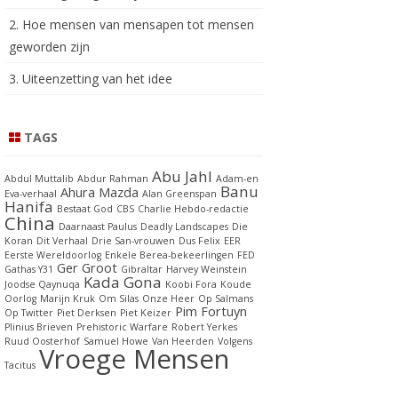
2. Hoe mensen van mensapen tot mensen
geworden zijn
3. Uiteenzetting van het idee
TAGS
Abu Jahl
Abdul Muttalib
Abdur Rahman
Adam-en
Banu
Ahura Mazda
Eva-verhaal
Alan Greenspan
Hanifa
Bestaat God
CBS
Charlie Hebdo-redactie
China
Daarnaast Paulus
Deadly Landscapes
Die
Koran
Dit Verhaal
Drie San-vrouwen
Dus Felix
EER
Eerste Wereldoorlog
Enkele Berea-bekeerlingen
FED
Ger Groot
Gathas Y31
Gibraltar
Harvey Weinstein
Kada Gona
Joodse Qaynuqa
Koobi Fora
Koude
Oorlog
Marijn Kruk
Om Silas
Onze Heer
Op Salmans
Pim Fortuyn
Op Twitter
Piet Derksen
Piet Keizer
Plinius Brieven
Prehistoric Warfare
Robert Yerkes
Ruud Oosterhof
Samuel Howe
Van Heerden
Volgens
Vroege Mensen
Tacitus