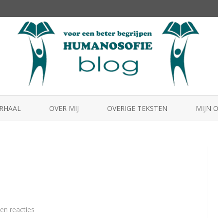
Skip
to
ERHAAL
OVER MIJ
OVERIGE TEKSTEN
MIJN 
content
HUMA
MENS2
BEST
op
en reacties
Is