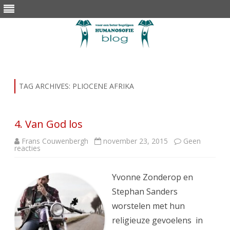
Skip
to
content
TAG ARCHIVES:
PLIOCENE AFRIKA
4. Van God los
Frans Couwenbergh
november 23, 2015
Geen
op
reacties
4.
Van
God
los
Yvonne Zonderop en
Stephan Sanders
worstelen met hun
religieuze gevoelens in