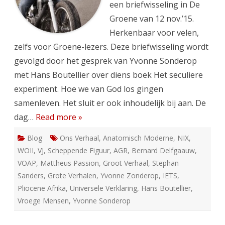
een briefwisseling in De
Groene van 12 nov.’15.
Herkenbaar voor velen,
zelfs voor Groene-lezers. Deze briefwisseling wordt
gevolgd door het gesprek van Yvonne Sonderop
met Hans Boutellier over diens boek Het seculiere
experiment. Hoe we van God los gingen
samenleven. Het sluit er ook inhoudelijk bij aan. De
dag…
Read more »
Blog
Ons Verhaal
,
Anatomisch Moderne
,
NIX
,
WOII
,
VJ
,
Scheppende Figuur
,
AGR
,
Bernard Delfgaauw
,
VOAP
,
Mattheus Passion
,
Groot Verhaal
,
Stephan
Sanders
,
Grote Verhalen
,
Yvonne Zonderop
,
IETS
,
Pliocene Afrika
,
Universele Verklaring
,
Hans Boutellier
,
Vroege Mensen
,
Yvonne Sonderop