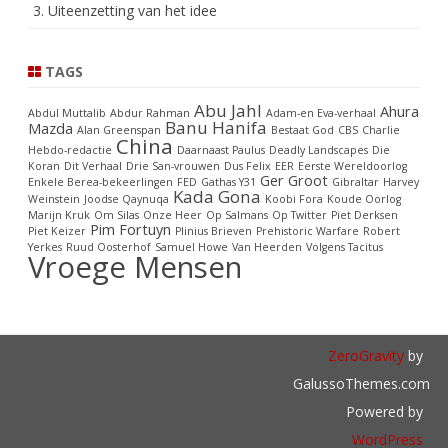
3. Uiteenzetting van het idee
TAGS
Abu Jahl
Ahura
Abdul Muttalib
Abdur Rahman
Adam-en Eva-verhaal
Banu Hanifa
Mazda
Alan Greenspan
Bestaat God
CBS
Charlie
China
Hebdo-redactie
Daarnaast Paulus
Deadly Landscapes
Die
Koran
Dit Verhaal
Drie San-vrouwen
Dus Felix
EER
Eerste Wereldoorlog
Ger Groot
Enkele Berea-bekeerlingen
FED
Gathas Y31
Gibraltar
Harvey
Kada Gona
Weinstein
Joodse Qaynuqa
Koobi Fora
Koude Oorlog
Marijn Kruk
Om Silas
Onze Heer
Op Salmans
Op Twitter
Piet Derksen
Pim Fortuyn
Piet Keizer
Plinius Brieven
Prehistoric Warfare
Robert
Yerkes
Ruud Oosterhof
Samuel Howe
Van Heerden
Volgens Tacitus
Vroege Mensen
ZeroGravity
by
GalussoThemes.com
Powered by
WordPress