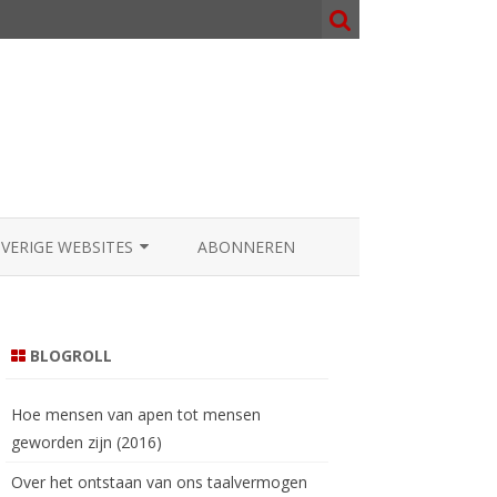
OVERIGE WEBSITES
ABONNEREN
NOSOPHY.ORG
000.NL
BLOGROLL
AATGOD.COM
Hoe mensen van apen tot mensen
geworden zijn (2016)
Over het ontstaan van ons taalvermogen