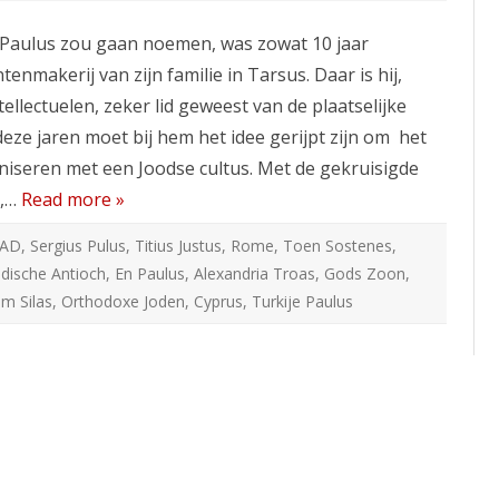
Het
Christendom
ter Paulus zou gaan noemen, was zowat 10 jaar
(vervolg)
enmakerij van zijn familie in Tarsus. Daar is hij,
ellectuelen, zeker lid geweest van de plaatselijke
deze jaren moet bij hem het idee gerijpt zijn om het
iseren met een Joodse cultus. Met de gekruisigde
r,…
Read more »
AD
,
Sergius Pulus
,
Titius Justus
,
Rome
,
Toen Sostenes
,
idische Antioch
,
En Paulus
,
Alexandria Troas
,
Gods Zoon
,
m Silas
,
Orthodoxe Joden
,
Cyprus
,
Turkije Paulus