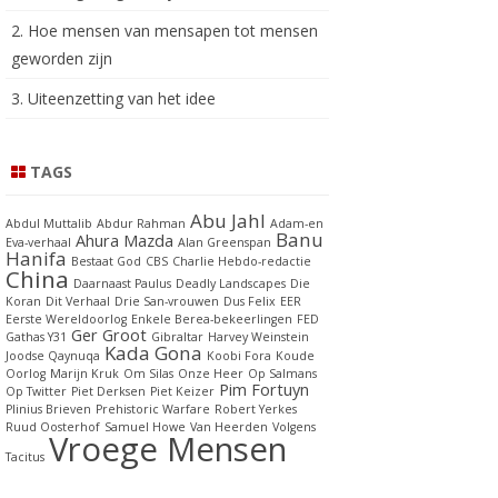
2. Hoe mensen van mensapen tot mensen
geworden zijn
3. Uiteenzetting van het idee
TAGS
Abu Jahl
Abdul Muttalib
Abdur Rahman
Adam-en
Banu
Ahura Mazda
Eva-verhaal
Alan Greenspan
Hanifa
Bestaat God
CBS
Charlie Hebdo-redactie
China
Daarnaast Paulus
Deadly Landscapes
Die
Koran
Dit Verhaal
Drie San-vrouwen
Dus Felix
EER
Eerste Wereldoorlog
Enkele Berea-bekeerlingen
FED
Ger Groot
Gathas Y31
Gibraltar
Harvey Weinstein
Kada Gona
Joodse Qaynuqa
Koobi Fora
Koude
Oorlog
Marijn Kruk
Om Silas
Onze Heer
Op Salmans
Pim Fortuyn
Op Twitter
Piet Derksen
Piet Keizer
Plinius Brieven
Prehistoric Warfare
Robert Yerkes
Ruud Oosterhof
Samuel Howe
Van Heerden
Volgens
Vroege Mensen
Tacitus