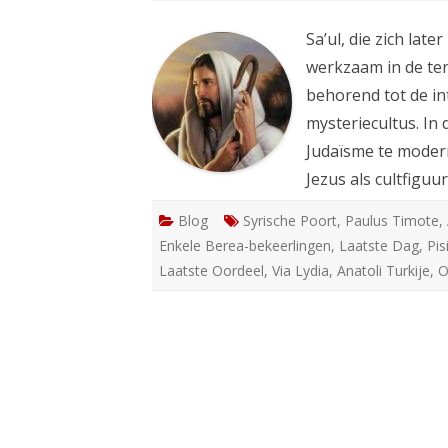
Sa’ul, die zich la
werkzaam in de tent
behorend tot de int
mysteriecultus. In 
Judaïsme te modern
Jezus als cultfiguu
Blog
Syrische Poort
,
Paulus Timote
,
Enkele Berea-bekeerlingen
,
Laatste Dag
,
Pis
Laatste Oordeel
,
Via Lydia
,
Anatoli Turkije
,
O