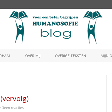
Skip
to
ERHAAL
OVER MIJ
OVERIGE TEKSTEN
MIJN 
content
HUMA
MENS2
BEST
(vervolg)
op
Geen reacties
10C.