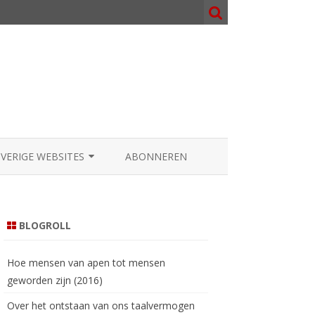
OVERIGE WEBSITES
ABONNEREN
NOSOPHY.ORG
000.NL
BLOGROLL
AATGOD.COM
Hoe mensen van apen tot mensen
geworden zijn (2016)
Over het ontstaan van ons taalvermogen