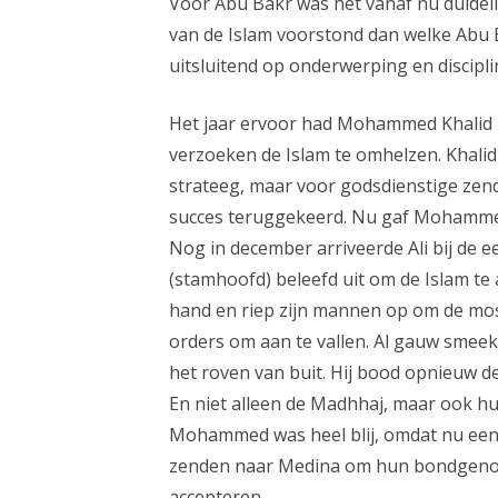
Voor Abu Bakr was het vanaf nu duideli
van de Islam voorstond dan welke Abu B
uitsluitend op onderwerping en discipl
Het jaar ervoor had Mohammed Khalid
verzoeken de Islam te omhelzen. Khal
strateeg, maar voor godsdienstige zendi
succes teruggekeerd. Nu gaf Mohammed
Nog in december arriveerde Ali bij de e
(stamhoofd) beleefd uit om de Islam t
hand en riep zijn mannen op om de mosl
orders om aan te vallen. Al gauw smeek
het roven van buit. Hij bood opnieuw d
En niet alleen de Madhhaj, maar ook h
Mohammed was heel blij, omdat nu een
zenden naar Medina om hun bondgenoot
accepteren.