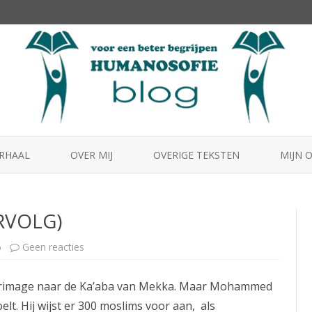
Skip
to
ERHAAL
OVER MIJ
OVERIGE TEKSTEN
MIJN 
content
HUMA
ERVOLG)
MENS2
BEST
op
6
Geen reacties
13-
I.
BEGIN
lgrimage naar de Ka’aba van Mekka. Maar Mohammed
ISLAM
(VERVOLG)
elt. Hij wijst er 300 moslims voor aan, als