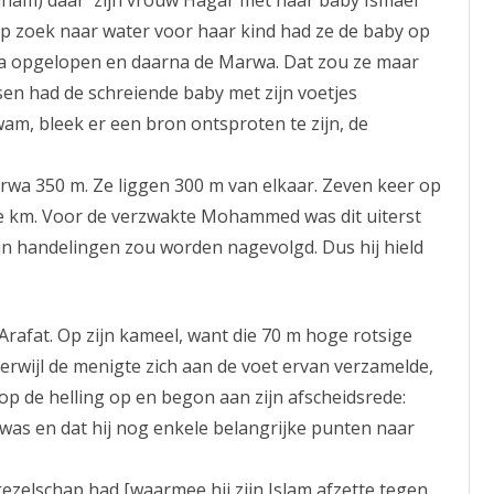
raham) daar zijn vrouw Hagar met haar baby Ismaël
Op zoek naar water voor haar kind had ze de baby op
fa opgelopen en daarna de Marwa. Dat zou ze maar
sen had de schreiende baby met zijn voetjes
am, bleek er een bron ontsproten te zijn, de
arwa 350 m. Ze liggen 300 m van elkaar. Zeven keer op
ee km. Voor de verzwakte Mohammed was dit uiterst
ijn handelingen zou worden nagevolgd. Dus hij hield
Arafat. Op zijn kameel, want die 70 m hoge rotsige
erwijl de menigte zich aan de voet ervan verzamelde,
p de helling op en begon aan zijn afscheidsrede:
 was en dat hij nog enkele belangrijke punten naar
gezelschap had [waarmee hij zijn Islam afzette tegen