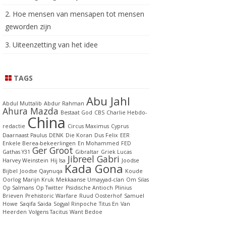
2. Hoe mensen van mensapen tot mensen
geworden zijn
3. Uiteenzetting van het idee
TAGS
Abu Jahl
Abdul Muttalib
Abdur Rahman
Ahura Mazda
Bestaat God
CBS
Charlie Hebdo-
China
redactie
Circus Maximus
Cyprus
Daarnaast Paulus
DENK
Die Koran
Dus Felix
EER
Enkele Berea-bekeerlingen
En Mohammed
FED
Ger Groot
Gathas Y31
Gibraltar
Griek Lucas
Jibreel Gabri
Harvey Weinstein
Hij Isa
Joodse
Kada Gona
Bijbel
Joodse Qaynuqa
Koude
Oorlog
Marijn Kruk
Mekkaanse Umayyad-clan
Om Silas
Op Salmans
Op Twitter
Pisidische Antioch
Plinius
Brieven
Prehistoric Warfare
Ruud Oosterhof
Samuel
Howe
Saqifa Saida
Sogyal Rinpoche
Titus En
Van
Heerden
Volgens Tacitus
Want Bedoe