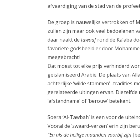
afvaardiging van de stad van de profeet
De groep is nauwelijks vertrokken of 
zullen zijn maar ook veel bedoeïenen va
daar naakt de
tawaaf
rond de Ka’aba do
favoriete godsbeeld er door Mohammed 
meegebracht!
Dat moest tot elke prijs verhinderd w
geïslamiseerd Arabië. De plaats van Al
achterlijke ‘wilde stammen’ -tradities 
gerelateerde uitingen ervan. Diezelfde
‘afstandname’ of ‘berouw’ betekent.
Soera ‘Al-Tawbah’ is een voor de uitein
Vooral de ‘zwaard-verzen’ erin zijn beru
“En als de heilige maanden voorbij zijn
[be