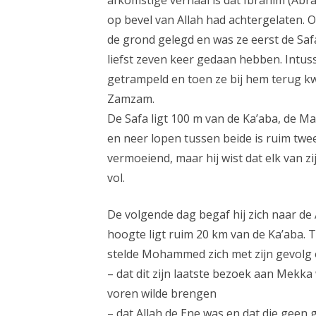
afkomstige verhaal is dat Ibrahim (Ab
op bevel van Allah had achtergelaten. 
de grond gelegd en was ze eerst de Sa
liefst zeven keer gedaan hebben. Intus
getrampeld en toen ze bij hem terug kw
Zamzam.
De Safa ligt 100 m van de Ka’aba, de M
en neer lopen tussen beide is ruim tw
vermoeiend, maar hij wist dat elk van z
vol.
De volgende dag begaf hij zich naar de 
hoogte ligt ruim 20 km van de Ka’aba. T
stelde Mohammed zich met zijn gevolg o
– dat dit zijn laatste bezoek aan Mekka
voren wilde brengen
– dat Allah de Ene was en dat die geen 