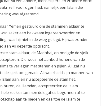
jk dat Ali een andere, menselijkere en vromere vorm
akr zelf voor ogen had, namelijk een Islam die
inering was afgestemd.
 naar Yemen gestuurd om de stammen aldaar te
id was zeker een bekwaam legeraanvoerder en
ng was hij niet in de wieg gelegd. Hij was zonder
 aan Ali dezelfde opdracht.
erste stam aldaar, de Madhhaj, en nodigde de sjeik
e accepteren. Die wees het aanbod honend van de
ims te verjagen met stenen en pijlen. Ali gaf nu
te de sjeik om genade. Ali weerhield zijn mannen van
e Islam aan, en nu accepteerde de stam het.
un buren, de Hamdan, accepteerden de Islam.
 hele reeks stammen delegaties begonnen af te
schap aan te bieden en daartoe de Islam te