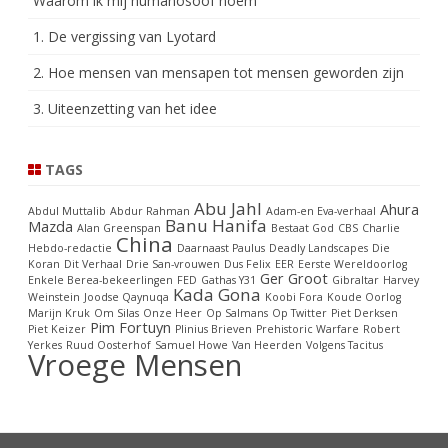
Waarom ik mij humanosoof noem
1. De vergissing van Lyotard
2. Hoe mensen van mensapen tot mensen geworden zijn
3. Uiteenzetting van het idee
TAGS
Abu Jahl
Ahura
Abdul Muttalib
Abdur Rahman
Adam-en Eva-verhaal
Banu Hanifa
Mazda
Alan Greenspan
Bestaat God
CBS
Charlie
China
Hebdo-redactie
Daarnaast Paulus
Deadly Landscapes
Die
Koran
Dit Verhaal
Drie San-vrouwen
Dus Felix
EER
Eerste Wereldoorlog
Ger Groot
Enkele Berea-bekeerlingen
FED
Gathas Y31
Gibraltar
Harvey
Kada Gona
Weinstein
Joodse Qaynuqa
Koobi Fora
Koude Oorlog
Marijn Kruk
Om Silas
Onze Heer
Op Salmans
Op Twitter
Piet Derksen
Pim Fortuyn
Piet Keizer
Plinius Brieven
Prehistoric Warfare
Robert
Yerkes
Ruud Oosterhof
Samuel Howe
Van Heerden
Volgens Tacitus
Vroege Mensen