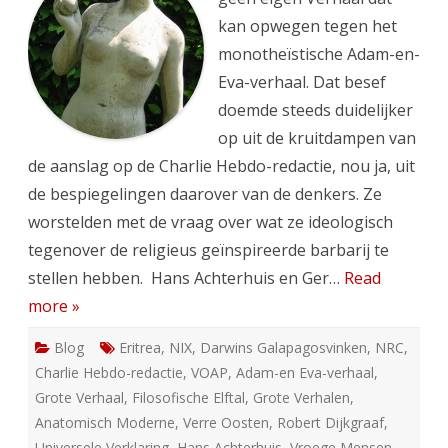
kan opwegen tegen het
monotheïstische Adam-en-
Eva-verhaal. Dat besef
doemde steeds duidelijker
op uit de kruitdampen van
de aanslag op de Charlie Hebdo-redactie, nou ja, uit
de bespiegelingen daarover van de denkers. Ze
worstelden met de vraag over wat ze ideologisch
tegenover de religieus geïnspireerde barbarij te
stellen hebben. Hans Achterhuis en Ger…
Read
more »
Blog
Eritrea
,
NIX
,
Darwins Galapagosvinken
,
NRC
,
Charlie Hebdo-redactie
,
VOAP
,
Adam-en Eva-verhaal
,
Grote Verhaal
,
Filosofische Elftal
,
Grote Verhalen
,
Anatomisch Moderne
,
Verre Oosten
,
Robert Dijkgraaf
,
Universele Verklaring
,
Hans Achterhuis
,
Vroege Mensen
,