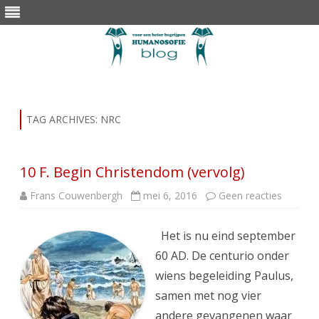
Skip
to
content
TAG ARCHIVES:
NRC
10 F. Begin Christendom (vervolg)
op
Frans Couwenbergh
mei 6, 2016
Geen reacties
10
F.
Begin
Het is nu eind september
Christe
(vervolg
60 AD. De centurio onder
wiens begeleiding Paulus,
samen met nog vier
andere gevangenen waar