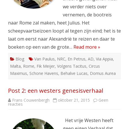
we verder niets over
vernemen, de bootreis
naar Rome zal maken, heet Julius. Het
scheepvaartseizoen loopt al tegen zijn eind; het is te
laat om eerst naar Alexandrië te reizen en daar te
boeken op een van de grote…
Read more »
Blog
Van Paulus
,
NRC
,
En Petrus
,
AD
,
Via Appia
,
Malta
,
Rome
,
Fik Meijer
,
Volgens Tacitus
,
Circus
Maximus
,
Schone Havens
,
Behalve Lucas
,
Domus Aurea
Post 2: een westers genesisverhaal
Frans Couwenbergh
oktober 21, 2015
Geen
op
reacties
Post
2:
een
westers
Het vrije Westen heeft
genesisverhaal
geen eigen Verhaal dat