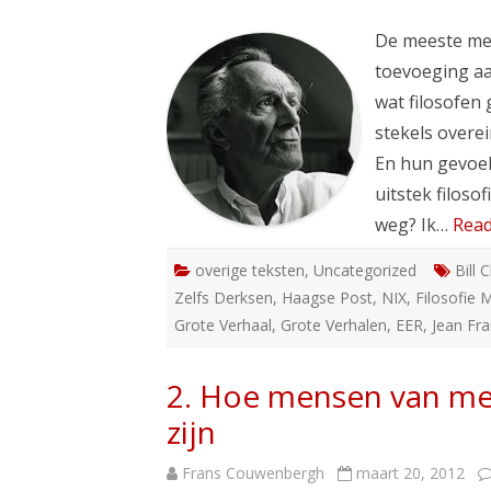
De meeste me
toevoeging aa
wat filosofen
stekels overe
En hun gevoel
uitstek filosof
weg? Ik…
Read
overige teksten
,
Uncategorized
Bill 
Zelfs Derksen
,
Haagse Post
,
NIX
,
Filosofie 
Grote Verhaal
,
Grote Verhalen
,
EER
,
Jean Fr
2. Hoe mensen van m
zijn
Frans Couwenbergh
maart 20, 2012