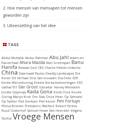
2. Hoe mensen van mensapen tot mensen
geworden zijn
3. Uiteenzetting van het idee
TAGS
Abu Jahl
Abdul Muttalib
Abdur Rahman
Adam-en
Banu
Ahura Mazda
Eva-verhaal
Alan Greenspan
Hanifa
Bestaat God
CBS
Charlie Hebdo-redactie
China
Daarnaast Paulus
Deadly Landscapes
Die
Koran
Dit Verhaal
Drie San-vrouwen
Dus Felix
EER
Eerste Wereldoorlog
Enkele Berea-bekeerlingen
FED
Ger Groot
Gathas Y31
Gibraltar
Harvey Weinstein
Kada Gona
Joodse Qaynuqa
Koobi Fora
Koude
Oorlog
Marijn Kruk
Om Silas
Onze Heer
Op Salmans
Pim Fortuyn
Op Twitter
Piet Derksen
Piet Keizer
Plinius Brieven
Prehistoric Warfare
Robert Yerkes
Ruud Oosterhof
Samuel Howe
Van Heerden
Volgens
Vroege Mensen
Tacitus