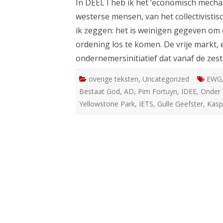
In DEEL I heb ik het ‘economisch mecha
westerse mensen, van het collectivistis
ik zeggen: het is weinigen gegeven om 
ordening los te komen. De vrije markt,
ondernemersinitiatief dat vanaf de zes
overige teksten
,
Uncategorized
EWG
Bestaat God
,
AD
,
Pim Fortuyn
,
IDEE
,
Onder 
Yellowstone Park
,
IETS
,
Gulle Geefster
,
Kasp