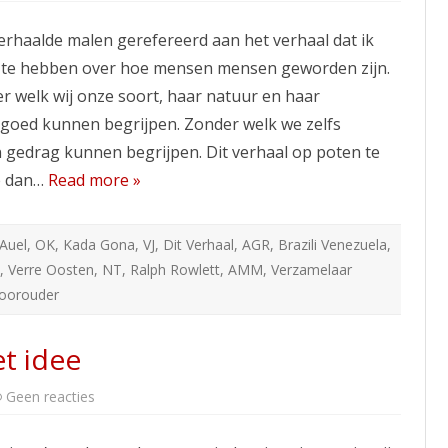
Hoe
mensen
herhaalde malen gerefereerd aan het verhaal dat ik
van
mensapen
n te hebben over hoe mensen mensen geworden zijn.
tot
mensen
r welk wij onze soort, haar natuur en haar
geworden
zijn
 goed kunnen begrijpen. Zonder welk we zelfs
n gedrag kunnen begrijpen. Dit verhaal op poten te
ie dan…
Read more »
 Auel
,
OK
,
Kada Gona
,
VJ
,
Dit Verhaal
,
AGR
,
Brazili Venezuela
,
,
Verre Oosten
,
NT
,
Ralph Rowlett
,
AMM
,
Verzamelaar
Voorouder
et idee
op
Geen reacties
3.
Uiteenzetting
van