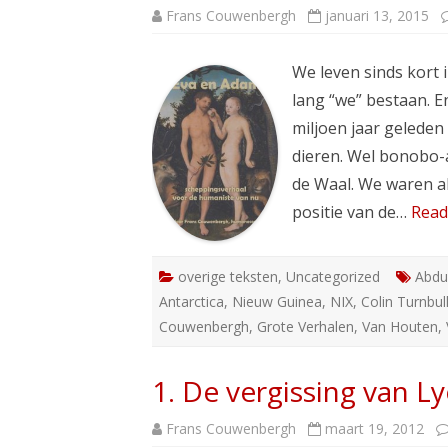
Frans Couwenbergh
januari 13, 2015
We leven sinds kort
lang “we” bestaan. En 
miljoen jaar gelede
dieren. Wel bonobo-
de Waal. We waren 
positie van de…
Read
overige teksten
,
Uncategorized
Abdu
Antarctica
,
Nieuw Guinea
,
NIX
,
Colin Turnbul
Couwenbergh
,
Grote Verhalen
,
Van Houten
,
1. De vergissing van L
Frans Couwenbergh
maart 19, 2012