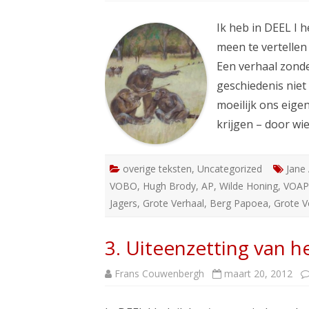
Ik heb in DEEL I 
meen te vertelle
Een verhaal zonde
geschiedenis niet
moeilijk ons eige
krijgen – door w
overige teksten
,
Uncategorized
Jane
VOBO
,
Hugh Brody
,
AP
,
Wilde Honing
,
VOAP
Jagers
,
Grote Verhaal
,
Berg Papoea
,
Grote 
3. Uiteenzetting van h
Frans Couwenbergh
maart 20, 2012