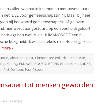
De
vergissing
nsen zullen van harte instemmen met bovenstaande
van
Lyotard
n het IDEE voor gemeenschapszin[1]. Maar bij heel
 gaan bij het woord gemeenschapszin of geloven
ind: hier wordt aangestuurd op een eenheidsgeloof!
 bedriegt hen niet. Nu is HUMANOSOFIE een bij
ische bezigheid. Ik wil die stekels niet. Hoe krijg ik die
 more »
Clinton
,
Absolute Geest
,
Chimpansee Politiek
,
Sterke Man
,
Magazine
,
VJ
,
FM
,
AGR
,
HOOFDLETTER
,
Groot Verhaal
,
IDEE
,
an
,
Piet Derksen
,
Paul Ricoeur
ensapen tot mensen geworden
op
Geen reacties
2.