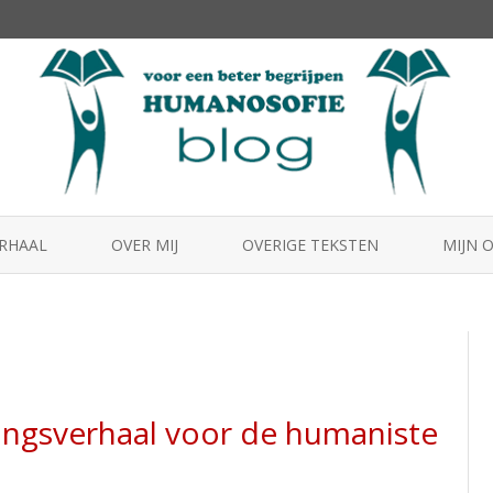
Skip
to
ERHAAL
OVER MIJ
OVERIGE TEKSTEN
MIJN 
content
HUMA
MENS2
BEST
ingsverhaal voor de humaniste