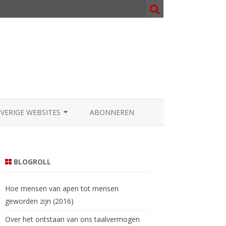
OVERIGE WEBSITES
ABONNEREN
NOSOPHY.ORG
000.NL
BLOGROLL
AATGOD.COM
Hoe mensen van apen tot mensen
geworden zijn (2016)
Over het ontstaan van ons taalvermogen