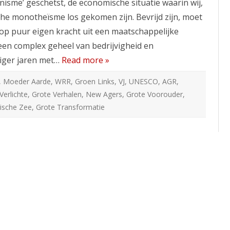
nisme’ geschetst, de economische situatie waarin wij,
het
idee
che monotheïsme los gekomen zijn. Bevrijd zijn, moet
op puur eigen kracht uit een maatschappelijke
 een complex geheel van bedrijvigheid en
tiger jaren met…
Read more »
,
Moeder Aarde
,
WRR
,
Groen Links
,
VJ
,
UNESCO
,
AGR
,
Verlichte
,
Grote Verhalen
,
New Agers
,
Grote Voorouder
,
ische Zee
,
Grote Transformatie