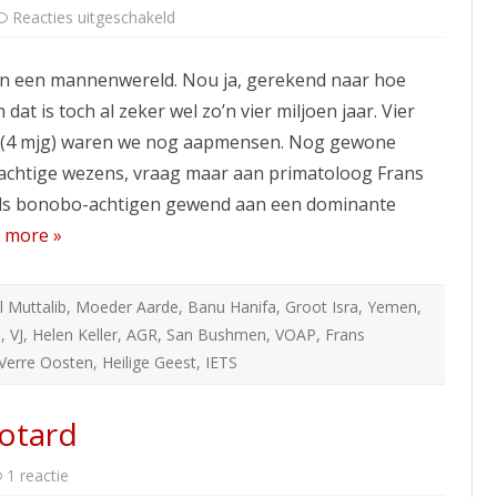
voor
Reacties uitgeschakeld
Eva
en
Adam
 in een mannenwereld. Nou ja, gerekend naar hoe
–
scheppingsverhaal
dat is toch al zeker wel zo’n vier miljoen jaar. Vier
voor
de
n (4 mjg) waren we nog aapmensen. Nog gewone
humaniste
van
achtige wezens, vraag maar aan primatoloog Frans
nu
als bonobo-achtigen gewend aan een dominante
 more »
l Muttalib
,
Moeder Aarde
,
Banu Hanifa
,
Groot Isra
,
Yemen
,
l
,
VJ
,
Helen Keller
,
AGR
,
San Bushmen
,
VOAP
,
Frans
Verre Oosten
,
Heilige Geest
,
IETS
yotard
op
1 reactie
1.