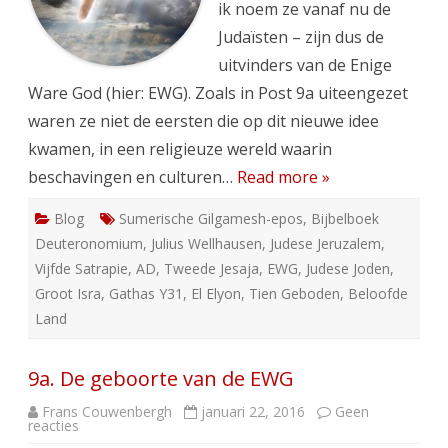
ik noem ze vanaf nu de
Judaïsten – zijn dus de
uitvinders van de Enige
Ware God (hier: EWG). Zoals in Post 9a uiteengezet
waren ze niet de eersten die op dit nieuwe idee
kwamen, in een religieuze wereld waarin
beschavingen en culturen…
Read more »
Blog
Sumerische Gilgamesh-epos
,
Bijbelboek
Deuteronomium
,
Julius Wellhausen
,
Judese Jeruzalem
,
Vijfde Satrapie
,
AD
,
Tweede Jesaja
,
EWG
,
Judese Joden
,
Groot Isra
,
Gathas Y31
,
El Elyon
,
Tien Geboden
,
Beloofde
Land
9a. De geboorte van de EWG
Frans Couwenbergh
januari 22, 2016
Geen
op
reacties
9a.