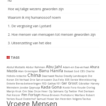
nu
Hoe wij talige wezens geworden zijn
Waarom ik mij humanosoof noem
1. De vergissing van Lyotard
2. Hoe mensen van mensapen tot mensen geworden zijn
3. Uiteenzetting van het idee
TAGS
Abu Jahl
Ahura
Abdul Muttalib
Abdur Rahman
Adam-en Eva-verhaal
Banu Hanifa
Mazda
Alan Greenspan
Bestaat God
CBS
Charlie
China
Hebdo-redactie
Daarnaast Paulus
Deadly Landscapes
Die
Koran
Dit Verhaal
Drie San-vrouwen
Dus Felix
EER
Eerste Wereldoorlog
Ger Groot
Enkele Berea-bekeerlingen
FED
Gathas Y31
Gibraltar
Harvey
Kada Gona
Weinstein
Joodse Qaynuqa
Koobi Fora
Koude Oorlog
Marijn Kruk
Om Silas
Onze Heer
Op Salmans
Op Twitter
Piet Derksen
Pim Fortuyn
Piet Keizer
Plinius Brieven
Prehistoric Warfare
Robert
Yerkes
Ruud Oosterhof
Samuel Howe
Van Heerden
Volgens Tacitus
Vroege Mensen