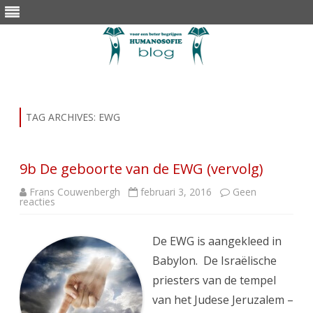
Skip
to
content
TAG ARCHIVES:
EWG
9b De geboorte van de EWG (vervolg)
Frans Couwenbergh
februari 3, 2016
Geen
op
reacties
9b
De
geboorte
van
De EWG is aangekleed in
de
EWG
Babylon. De Israëlische
(vervolg)
priesters van de tempel
van het Judese Jeruzalem –