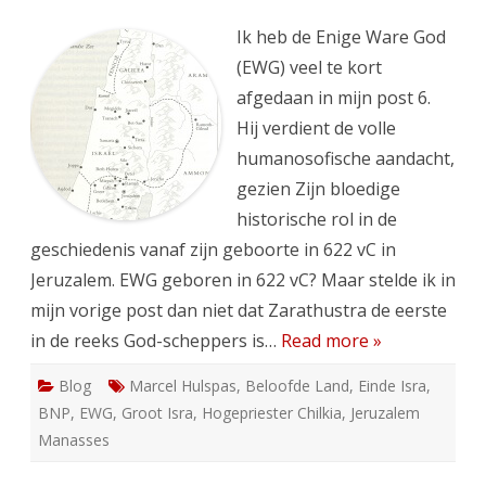
De
geboorte
van
Ik heb de Enige Ware God
de
EWG
(EWG) veel te kort
afgedaan in mijn post 6.
Hij verdient de volle
humanosofische aandacht,
gezien Zijn bloedige
historische rol in de
geschiedenis vanaf zijn geboorte in 622 vC in
Jeruzalem. EWG geboren in 622 vC? Maar stelde ik in
mijn vorige post dan niet dat Zarathustra de eerste
in de reeks God-scheppers is…
Read more »
Blog
Marcel Hulspas
,
Beloofde Land
,
Einde Isra
,
BNP
,
EWG
,
Groot Isra
,
Hogepriester Chilkia
,
Jeruzalem
Manasses