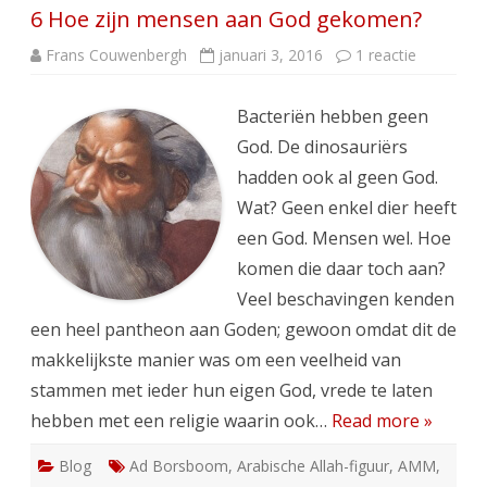
6 Hoe zijn mensen aan God gekomen?
op
Frans Couwenbergh
januari 3, 2016
1 reactie
6
Hoe
zijn
Bacteriën hebben geen
mensen
aan
God. De dinosauriërs
God
gekomen
hadden ook al geen God.
Wat? Geen enkel dier heeft
een God. Mensen wel. Hoe
komen die daar toch aan?
Veel beschavingen kenden
een heel pantheon aan Goden; gewoon omdat dit de
makkelijkste manier was om een veelheid van
stammen met ieder hun eigen God, vrede te laten
hebben met een religie waarin ook…
Read more »
Blog
Ad Borsboom
,
Arabische Allah-figuur
,
AMM
,