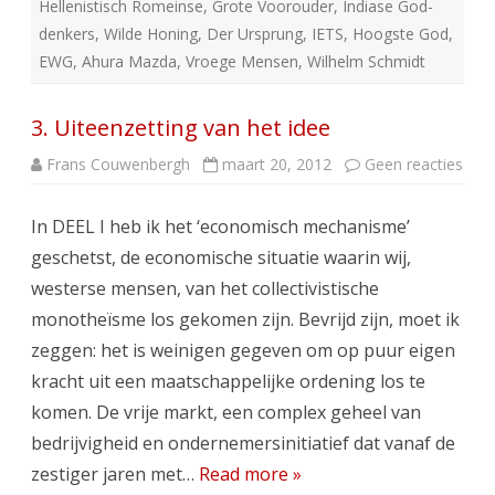
Hellenistisch Romeinse
,
Grote Voorouder
,
Indiase God-
denkers
,
Wilde Honing
,
Der Ursprung
,
IETS
,
Hoogste God
,
EWG
,
Ahura Mazda
,
Vroege Mensen
,
Wilhelm Schmidt
3. Uiteenzetting van het idee
op
Frans Couwenbergh
maart 20, 2012
Geen reacties
3.
Uite
van
In DEEL I heb ik het ‘economisch mechanisme’
het
idee
geschetst, de economische situatie waarin wij,
westerse mensen, van het collectivistische
monotheïsme los gekomen zijn. Bevrijd zijn, moet ik
zeggen: het is weinigen gegeven om op puur eigen
kracht uit een maatschappelijke ordening los te
komen. De vrije markt, een complex geheel van
bedrijvigheid en ondernemersinitiatief dat vanaf de
zestiger jaren met…
Read more »