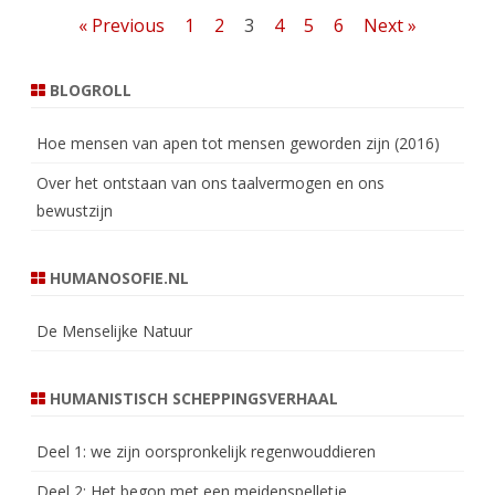
Berichten
« Previous
1
2
3
4
5
6
Next »
paginering
BLOGROLL
Hoe mensen van apen tot mensen geworden zijn (2016)
Over het ontstaan van ons taalvermogen en ons
bewustzijn
HUMANOSOFIE.NL
De Menselijke Natuur
HUMANISTISCH SCHEPPINGSVERHAAL
Deel 1: we zijn oorspronkelijk regenwouddieren
Deel 2: Het begon met een meidenspelletje