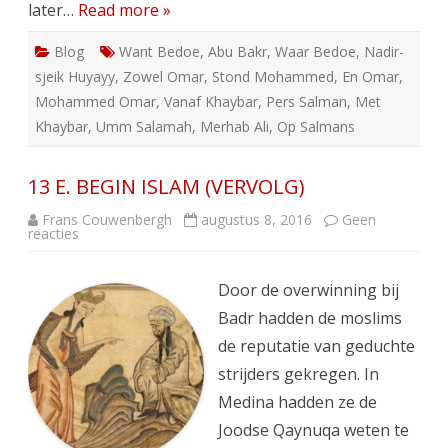
later…
Read more »
Blog
Want Bedoe
,
Abu Bakr
,
Waar Bedoe
,
Nadir-
sjeik Huyayy
,
Zowel Omar
,
Stond Mohammed
,
En Omar
,
Mohammed Omar
,
Vanaf Khaybar
,
Pers Salman
,
Met
Khaybar
,
Umm Salamah
,
Merhab Ali
,
Op Salmans
13 E. BEGIN ISLAM (VERVOLG)
Frans Couwenbergh
augustus 8, 2016
Geen
op
reacties
13
E.
BEGIN
ISLAM
Door de overwinning bij
(VERVOLG)
Badr hadden de moslims
de reputatie van geduchte
strijders gekregen. In
Medina hadden ze de
Joodse Qaynuqa weten te