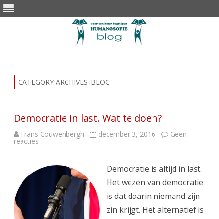
Skip
to
content
CATEGORY ARCHIVES:
BLOG
Democratie in last. Wat te doen?
Frans Couwenbergh
december 3, 2016
Geen
op
reacties
Democratie
in
last.
Wat
Democratie is altijd in last.
te
doen?
Het wezen van democratie
is dat daarin niemand zijn
zin krijgt. Het alternatief is