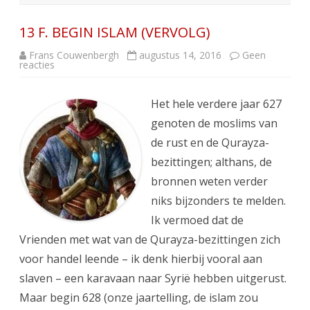
13 F. BEGIN ISLAM (VERVOLG)
Frans Couwenbergh
augustus 14, 2016
Geen
op
reacties
13
F.
BEGIN
ISLAM
Het hele verdere jaar 627
(VERVOLG)
genoten de moslims van
de rust en de Qurayza-
bezittingen; althans, de
bronnen weten verder
niks bijzonders te melden.
Ik vermoed dat de
Vrienden met wat van de Qurayza-bezittingen zich
voor handel leende – ik denk hierbij vooral aan
slaven – een karavaan naar Syrië hebben uitgerust.
Maar begin 628 (onze jaartelling, de islam zou