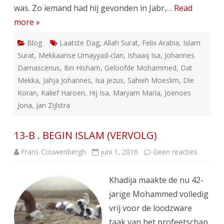
was. Zo iemand had hij gevonden in Jabr,…
Read
more »
Blog
Laatste Dag
,
Allah Surat
,
Felix Arabia
,
Islam
Surat
,
Mekkaanse Umayyad-clan
,
Ishaaq Isa
,
Johannes
Damascenus
,
Ibn Hisham
,
Geloofde Mohammed
,
Dat
Mekka
,
Jahja Johannes
,
Isa Jezus
,
Sahieh Moeslim
,
Die
Koran
,
Kalief Haroen
,
Hij Isa
,
Maryam Maria
,
Joenoes
Jona
,
Jan Zijlstra
13-B . BEGIN ISLAM (VERVOLG)
op
Frans Couwenbergh
juni 1, 2016
Geen reacties
13-
B
.
Khadija maakte de nu 42-
BEGIN
ISLAM
jarige Mohammed volledig
(VERVO
vrij voor de loodzware
taak van het profeetschap