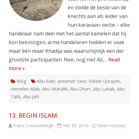
en stelde de beste van de
knechts aan als leider van
hun karavaan-sectie – elke
handelaar nam deel met het aantal kamelen dat hij
kon bekostigen; arme handelaren hadden er vaak
maar één maar Khadija was waarschijnlijk een der
grootste participanten. Nee, nog niet Ali,…
Read
more »
Blog
Abu Bakr
,
Jemeniet Yasir
,
Enkele Quraysh
,
Hemelen Allah
,
Abu Muttalib
,
Abu Dharr
,
Abu Lahab
,
Abu
Talib
,
Abu Jahl
13. BEGIN ISLAM
op
Frans Couwenbergh
mei 30, 2016
Geen reacties
13.
BEGIN
ISLAM