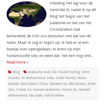
Inleiding Het lag voor de
hand dat ik, nadat ik op dit
blog het begin van het
Judaïsme en dat van het
Christendom had
behandeld, de trits zou besluiten met dat van de
Islam. Maar ik zag er tegen op. Ik heb er al een
boekje over opengedaan, te lezen op mijn
humanosofie-site, en weet dat het een nog veel…
Read more »
Blog
Arabische God
,
AD
,
Koude Oorlog
,
Verre
Oosten
,
En Mohammed
,
India
,
Oude Wereld
,
Ahura
Mazda
,
Abul Kasim
,
China
,
Behalve Ha
,
Elke Bedoe
,
Rode
Zee
,
Totdat Za
,
Hoewel Arabieren
,
Vooral Za
,
Hoewel
Mohammed
,
Abu Bakr
,
Ralf Bodelier