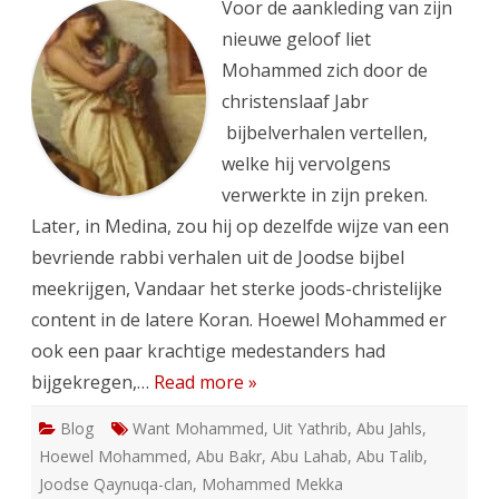
ISLAM
Voor de aankleding van zijn
(VERVOLG)
nieuwe geloof liet
Mohammed zich door de
christenslaaf Jabr
bijbelverhalen vertellen,
welke hij vervolgens
verwerkte in zijn preken.
Later, in Medina, zou hij op dezelfde wijze van een
bevriende rabbi verhalen uit de Joodse bijbel
meekrijgen, Vandaar het sterke joods-christelijke
content in de latere Koran. Hoewel Mohammed er
ook een paar krachtige medestanders had
bijgekregen,…
Read more »
Blog
Want Mohammed
,
Uit Yathrib
,
Abu Jahls
,
Hoewel Mohammed
,
Abu Bakr
,
Abu Lahab
,
Abu Talib
,
Joodse Qaynuqa-clan
,
Mohammed Mekka