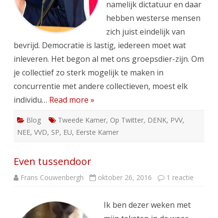
namelijk dictatuur en daar
hebben westerse mensen
zich juist eindelijk van
bevrijd. Democratie is lastig, iedereen moet wat
inleveren. Het begon al met ons groepsdier-zijn. Om
je collectief zo sterk mogelijk te maken in
concurrentie met andere collectieven, moest elk
individu…
Read more »
Blog
Tweede Kamer
,
Op Twitter
,
DENK
,
PVV
,
NEE
,
VVD
,
SP
,
EU
,
Eerste Kamer
Even tussendoor
op
Frans Couwenbergh
oktober 26, 2016
1 reactie
Even
tussen
Ik ben dezer weken met