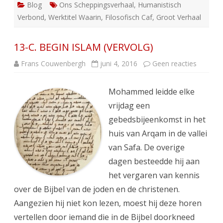
Blog
Ons Scheppingsverhaal
,
Humanistisch
Verbond
,
Werktitel Waarin
,
Filosofisch Caf
,
Groot Verhaal
13-C. BEGIN ISLAM (VERVOLG)
op
Frans Couwenbergh
juni 4, 2016
Geen reacties
13-
C.
BEGIN
Mohammed leidde elke
ISLAM
(VERVO
vrijdag een
gebedsbijeenkomst in het
huis van Arqam in de vallei
van Safa. De overige
dagen besteedde hij aan
het vergaren van kennis
over de Bijbel van de joden en de christenen.
Aangezien hij niet kon lezen, moest hij deze horen
vertellen door iemand die in de Bijbel doorkneed