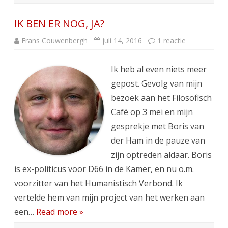
IK BEN ER NOG, JA?
op
Frans Couwenbergh
juli 14, 2016
1 reactie
IK
BEN
ER
Ik heb al even niets meer
NOG,
JA?
gepost. Gevolg van mijn
bezoek aan het Filosofisch
Café op 3 mei en mijn
gesprekje met Boris van
der Ham in de pauze van
zijn optreden aldaar. Boris
is ex-politicus voor D66 in de Kamer, en nu o.m.
voorzitter van het Humanistisch Verbond. Ik
vertelde hem van mijn project van het werken aan
een…
Read more »