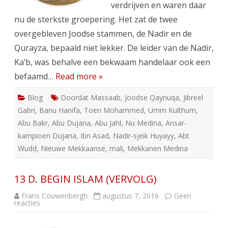
verdrijven en waren daar
nu de sterkste groepering. Het zat de twee
overgebleven Joodse stammen, de Nadir en de
Qurayza, bepaald niet lekker. De leider van de Nadir,
Ka’b, was behalve een bekwaam handelaar ook een
befaamd…
Read more »
Blog
Doordat Massaab
,
Joodse Qaynuqa
,
Jibreel
Gabri
,
Banu Hanifa
,
Toen Mohammed
,
Umm Kulthum
,
Abu Bakr
,
Abu Dujana
,
Abu Jahl
,
Nu Medina
,
Ansar-
kampioen Dujana
,
Ibn Asad
,
Nadir-sjeik Huyayy
,
Abt
Wudd
,
Nieuwe Mekkaanse
,
mali
,
Mekkanen Medina
13 D. BEGIN ISLAM (VERVOLG)
Frans Couwenbergh
augustus 7, 2016
Geen
op
reacties
13
D.
BEGIN