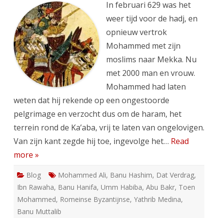
ISLAM
In februari 629 was het
(VERVOLG)
weer tijd voor de hadj, en
opnieuw vertrok
Mohammed met zijn
moslims naar Mekka. Nu
met 2000 man en vrouw.
Mohammed had laten
weten dat hij rekende op een ongestoorde
pelgrimage en verzocht dus om de haram, het
terrein rond de Ka’aba, vrij te laten van ongelovigen.
Van zijn kant zegde hij toe, ingevolge het…
Read
more »
Blog
Mohammed Ali
,
Banu Hashim
,
Dat Verdrag
,
Ibn Rawaha
,
Banu Hanifa
,
Umm Habiba
,
Abu Bakr
,
Toen
Mohammed
,
Romeinse Byzantijnse
,
Yathrib Medina
,
Banu Muttalib