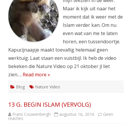
mijn teksten in de weer.
Maar ik kijk uit naar het
moment dat ik weer met de
Islam verder kan. Om nu
even wat van me te laten
horen, een tussendoortje.
Kapucijnaapje maakt toevallig helemaal geen
werktuig. Laat staan een vuistbijl. Ik heb de video
bekeken die Nature Video op 21 oktober jl liet
zien….
Read more »
Blog
Nature Video
13 G. BEGIN ISLAM (VERVOLG)
Frans Couwenbergh
augustus 16, 2016
Geen
op
reacties
13
G.
BEGIN