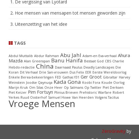
1. De vergissing van Lyotard
2. Hoe mensen van mensapen tot mensen geworden zijn
3. Uiteenzetting van het idee
TAGS
Abu Jahl
Ahura
Abdul Muttalib
Abdur Rahman
Adam-en Eva-verhaal
Banu Hanifa
Mazda
Alan Greenspan
Bestaat God
CBS
Charlie
China
Hebdo-redactie
Daarnaast Paulus
Deadly Landscapes
Die
Koran
Dit Verhaal
Drie San-vrouwen
Dus Felix
EER
Eerste Wereldoorlog
Ger Groot
Enkele Berea-bekeerlingen
FED
Gathas Y31
Gibraltar
Harvey
Kada Gona
Weinstein
Joodse Qaynuqa
Koobi Fora
Koude Oorlog
Marijn Kruk
Om Silas
Onze Heer
Op Salmans
Op Twitter
Piet Derksen
Pim Fortuyn
Piet Keizer
Plinius Brieven
Prehistoric Warfare
Robert
Yerkes
Ruud Oosterhof
Samuel Howe
Van Heerden
Volgens Tacitus
Vroege Mensen
ZeroGravity
by