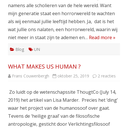
UN
namens alle scholieren van de hele wereld. Want
opnieuw
mijn generatie staat een horrorwereld te wachten
als wij eenmaal jullie leeftijd hebben. Ja, dat is het
wat jullie ons nalaten, een horrorwereld, waarin wij
niet meer in staat zijn te ademen en…
Read more »
Blog
UN
WHAT MAKES US HUMAN ?
op
Frans Couwenbergh
oktober 25, 2019
2 reacties
WHAT
MAKE
US
Zo luidt op de wetenschapssite ThougtCo (July 14,
HUMA
?
2019) het artikel van Lisa Marder. Precies het ‘ding’
waar het project van de humanosoof over gaat.
Tevens de ‘heilige graal’ van de filosofische
antropologie, gesticht door Verlichtingsfilosoof