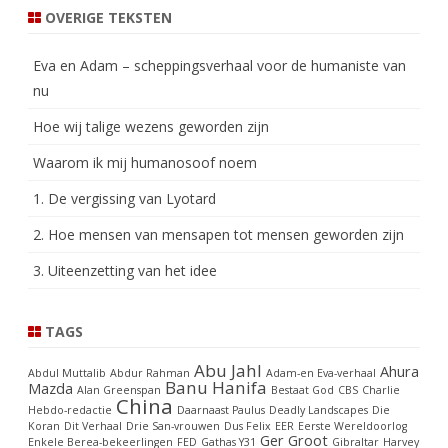
OVERIGE TEKSTEN
Eva en Adam – scheppingsverhaal voor de humaniste van
nu
Hoe wij talige wezens geworden zijn
Waarom ik mij humanosoof noem
1. De vergissing van Lyotard
2. Hoe mensen van mensapen tot mensen geworden zijn
3. Uiteenzetting van het idee
TAGS
Abu Jahl
Ahura
Abdul Muttalib
Abdur Rahman
Adam-en Eva-verhaal
Banu Hanifa
Mazda
Alan Greenspan
Bestaat God
CBS
Charlie
China
Hebdo-redactie
Daarnaast Paulus
Deadly Landscapes
Die
Koran
Dit Verhaal
Drie San-vrouwen
Dus Felix
EER
Eerste Wereldoorlog
Ger Groot
Enkele Berea-bekeerlingen
FED
Gathas Y31
Gibraltar
Harvey