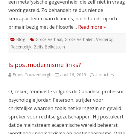
een metafysische gegevenheid, die zelf niet in vraag
wordt gesteld. Zo behandelt ze dus niet de
kencapaciteiten van de mens, noch houdt zij zich
primair bezig met de filosofie…
Read more »
Blog
Grote Verhaal
,
Grote Verhalen
,
Verderop
Recentelijk
,
Zelfs Bolkestein
Is postmodernisme links?
op
Frans Couwenbergh
april 16, 2019
4 reacties
Is
postmode
links?
O, zeker, tenminste volgens de Canadese professor
psychologie Jordan Peterson, strijder voor
christelijke waarden zoals het kerngezin en gewild
spreker voor rechtse gezelschappen. Hij postuleert
dat de mainstream academische wereld beheerst
wordt door neomarxisme en postmodernisme. Onze