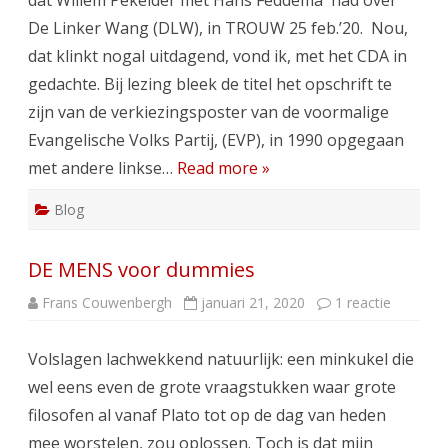
dat Willem Pekelder met Hans Feddema had over
De Linker Wang (DLW), in TROUW 25 feb.’20. Nou,
dat klinkt nogal uitdagend, vond ik, met het CDA in
gedachte. Bij lezing bleek de titel het opschrift te
zijn van de verkiezingsposter van de voormalige
Evangelische Volks Partij, (EVP), in 1990 opgegaan
met andere linkse…
Read more »
Blog
DE MENS voor dummies
op
Frans Couwenbergh
januari 21, 2020
1 reactie
DE
MENS
voor
Volslagen lachwekkend natuurlijk: een minkukel die
dummie
wel eens even de grote vraagstukken waar grote
filosofen al vanaf Plato tot op de dag van heden
mee worstelen, zou oplossen. Toch is dat mijn