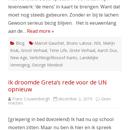
levenswerk: ‘de mens’ in kaart te brengen. Want dat
moet nog steeds gebeuren. Zonder er bij te lachen.
Gewoon serieus bezig blijven. Het is eeuwenlang
aan de…
Read more »
Blog
Marcel Gauchet
,
Bruno Latour
,
NIX
,
Marijn
Kruk
,
Groot Verhaal
,
Time Life
,
Grote Verhaal
,
Aarch Dus
,
New Age
,
Verlichtingsfilosoof Kants
,
Landelijke
Vereniging
,
George Monbiot
Ik droomde Greta’s rede voor de UN
opnieuw
Frans Couwenbergh
december 2, 2019
Geen
op
reacties
Ik
droomde
Greta’s
[grieperig in bed doezelend) Ik had nu op school
rede
voor
moeten zitten. Maar nu ben ik hier en ik spreek
de