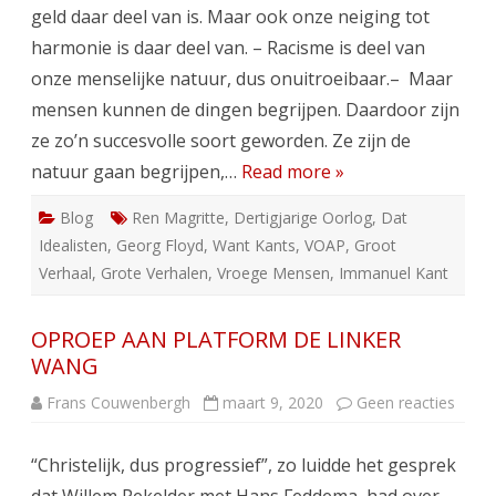
geld daar deel van is. Maar ook onze neiging tot
harmonie is daar deel van. – Racisme is deel van
onze menselijke natuur, dus onuitroeibaar.– Maar
mensen kunnen de dingen begrijpen. Daardoor zijn
ze zo’n succesvolle soort geworden. Ze zijn de
natuur gaan begrijpen,…
Read more »
Blog
Ren Magritte
,
Dertigjarige Oorlog
,
Dat
Idealisten
,
Georg Floyd
,
Want Kants
,
VOAP
,
Groot
Verhaal
,
Grote Verhalen
,
Vroege Mensen
,
Immanuel Kant
OPROEP AAN PLATFORM DE LINKER
WANG
op
Frans Couwenbergh
maart 9, 2020
Geen reacties
OPRO
AAN
PLAT
“Christelijk, dus progressief”, zo luidde het gesprek
DE
LINK
WAN