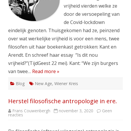
vrijheid vierden welke ze
door de versoepeling van
de Covid-lockdown
eindelijk genoten. Thuisgekomen had ze, peinzend
over wat werkelijke vrijheid is voor een mens, twee
filosofen uit haar boekenkast getrokken: Kant en
Arendt. En schreef haar essay “Is dit nou
vrijheid?”(TijdGeest 22 mei). Kant: “We zijn burgers
van twee…
Read more »
Blog
New Age
,
Wiener Kreis
Herstel filosofische antropologie in ere.
Frans Couwenbergh
november 3, 2020
Geen
op
reacties
Herstel
filosofische
antropologie
in