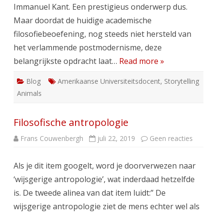
Immanuel Kant. Een prestigieus onderwerp dus.
Maar doordat de huidige academische
filosofiebeoefening, nog steeds niet hersteld van
het verlammende postmodernisme, deze
belangrijkste opdracht laat…
Read more »
Blog
Amerikaanse Universiteitsdocent
,
Storytelling
Animals
Filosofische antropologie
op
Frans Couwenbergh
juli 22, 2019
Geen reacties
Filosof
antropo
Als je dit item googelt, word je doorverwezen naar
‘wijsgerige antropologie’, wat inderdaad hetzelfde
is. De tweede alinea van dat item luidt:” De
wijsgerige antropologie ziet de mens echter wel als