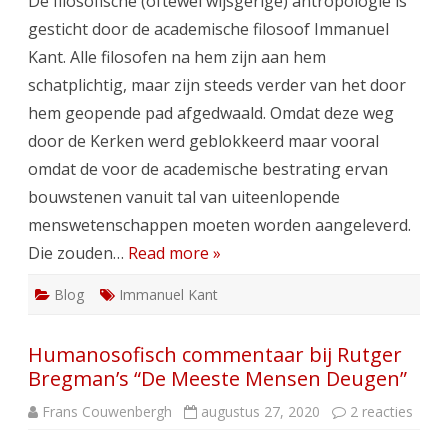
De filosofische (oftewel wijsgerige) antropologie is
ere.
gesticht door de academische filosoof Immanuel
Kant. Alle filosofen na hem zijn aan hem
schatplichtig, maar zijn steeds verder van het door
hem geopende pad afgedwaald. Omdat deze weg
door de Kerken werd geblokkeerd maar vooral
omdat de voor de academische bestrating ervan
bouwstenen vanuit tal van uiteenlopende
menswetenschappen moeten worden aangeleverd.
Die zouden…
Read more »
Blog
Immanuel Kant
Humanosofisch commentaar bij Rutger
Bregman’s “De Meeste Mensen Deugen”
op
Frans Couwenbergh
augustus 27, 2020
2 reacties
Huma
comm