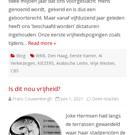
twee miljoen jaar dat ons voorgeslacht ‘mens’
genoemd wordt, gekend en is dus een
geboorterecht. Maar vanaf vijfduizend jaar geleden
heeft ons ‘beschaafd worden’ dictaturen
ingehouden. Onze eerste vrijheidspogingen zoals
tijdens…
Read more »
Blog
WRR
,
Den Haag
,
Eerste Kamer
,
Ai
Verkiezingen
,
KIEZERS
,
Arabische Lente
,
Vrije Westen
,
CBS
Is dit nou vrijheid?
op
Frans Couwenbergh
juni 1, 2021
Geen reacties
Is
dit
nou
Joke Hermsen had langs
vrijheid?
de terrassen gewandeld
waar haar stadgenoten de