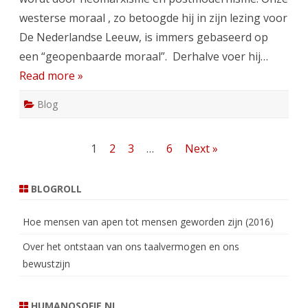
westerse moraal , zo betoogde hij in zijn lezing voor
De Nederlandse Leeuw, is immers gebaseerd op
een “geopenbaarde moraal”. Derhalve voer hij…
Read more »
Blog
Berichten
1
2
3
…
6
Next »
paginering
BLOGROLL
Hoe mensen van apen tot mensen geworden zijn (2016)
Over het ontstaan van ons taalvermogen en ons
bewustzijn
HUMANOSOFIE.NL