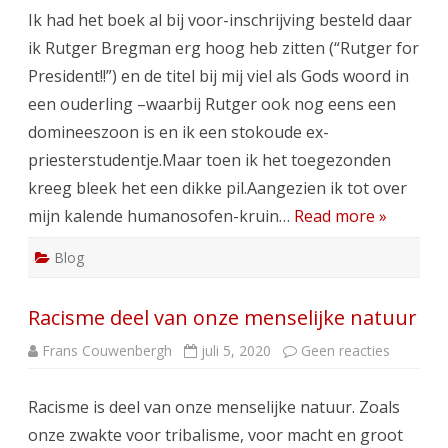
bij
Ik had het boek al bij voor-inschrijving besteld daar
Rutge
Breg
ik Rutger Bregman erg hoog heb zitten (“Rutger for
“De
Mees
President!!”) en de titel bij mij viel als Gods woord in
Mens
Deug
een ouderling –waarbij Rutger ook nog eens een
domineeszoon is en ik een stokoude ex-
priesterstudentje.Maar toen ik het toegezonden
kreeg bleek het een dikke pil.Aangezien ik tot over
mijn kalende humanosofen-kruin…
Read more »
Blog
Racisme deel van onze menselijke natuur
op
Frans Couwenbergh
juli 5, 2020
Geen reacties
Racisme
deel
van
Racisme is deel van onze menselijke natuur. Zoals
onze
menselij
onze zwakte voor tribalisme, voor macht en groot
natuur